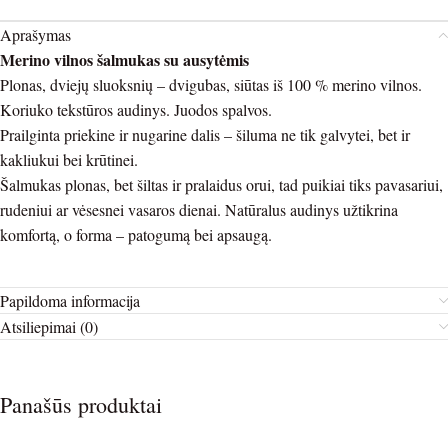
Aprašymas
Merino vilnos šalmukas su ausytėmis
Plonas, dviejų sluoksnių – dvigubas, siūtas iš 100 % merino vilnos.
Koriuko tekstūros audinys. Juodos spalvos.
Prailginta priekine ir nugarine dalis – šiluma ne tik galvytei, bet ir
kakliukui bei krūtinei.
Šalmukas plonas, bet šiltas ir pralaidus orui, tad puikiai tiks pavasariui,
rudeniui ar vėsesnei vasaros dienai. Natūralus audinys užtikrina
komfortą, o forma – patogumą bei apsaugą.
Papildoma informacija
Atsiliepimai (0)
Panašūs produktai