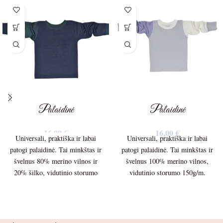
Palaidinė
Palaidinė
16,00
€
16,00
€
Universali, praktiška ir labai
Universali, praktiška ir labai
patogi palaidinė. Tai minkštas ir
patogi palaidinė. Tai minkštas ir
švelnus 80% merino vilnos ir
švelnus 100% merino vilnos,
20% šilko, vidutinio storumo
vidutinio storumo 150g/m.
150g/m. trikotažas.
trikotažas. Palaidinės ilgis –
37cm. Palaidinės plotis po
Palaidinės ilgis – 37cm.
pažastėlėmis – 27cm. Rankovės
ilgis nuo peties siūlės – 31cm.