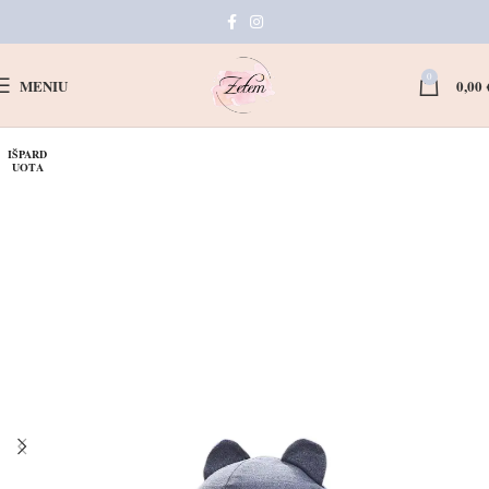
0
MENIU
0,00
IŠPARD
UOTA