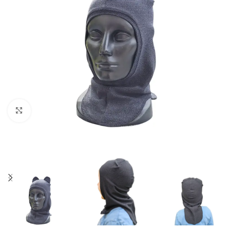
Spustelėkite norėdami padidinti