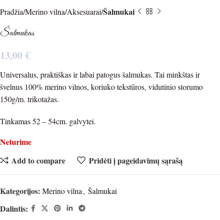
Šalmukai
Pradžia
Merino vilna
Aksesuarai
Šalmukas
13,00
€
Universalus, praktiškas ir labai patogus šalmukas. Tai minkštas ir
švelnus 100% merino vilnos, koriuko tekstūros, vidutinio storumo
150g/m. trikotažas.
Tinkamas 52 – 54cm. galvytei.
Neturime
Add to compare
Pridėti į pageidavimų sąrašą
Kategorijos:
Merino vilna
,
Šalmukai
Dalintis: