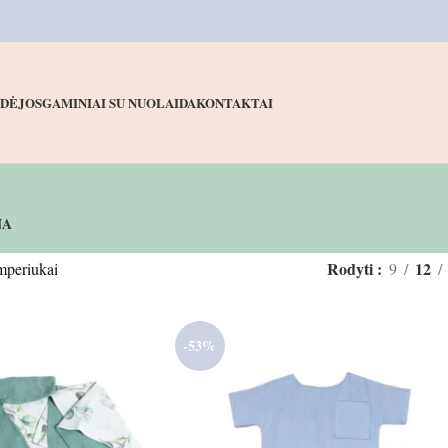
IDĖJOS
GAMINIAI SU NUOLAIDA
KONTAKTAI
NA
Rodyti
12
periukai
9
-53%