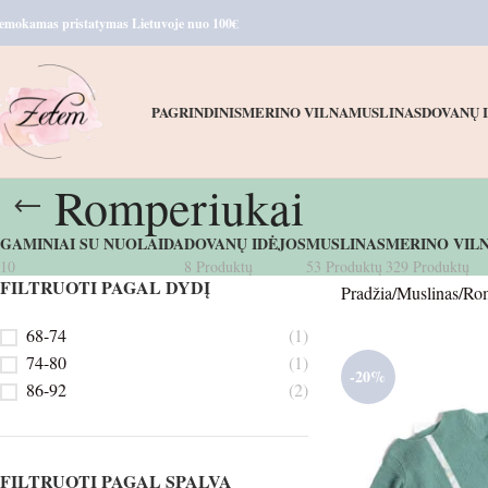
emokamas pristatymas Lietuvoje nuo 100€
PAGRINDINIS
MERINO VILNA
MUSLINAS
DOVANŲ 
Romperiukai
GAMINIAI SU NUOLAIDA
DOVANŲ IDĖJOS
MUSLINAS
MERINO VIL
10
8 Produktų
53 Produktų
329 Produktų
FILTRUOTI PAGAL DYDĮ
Pradžia
Muslinas
Rom
68-74
(1)
74-80
(1)
-20%
86-92
(2)
FILTRUOTI PAGAL SPALVĄ