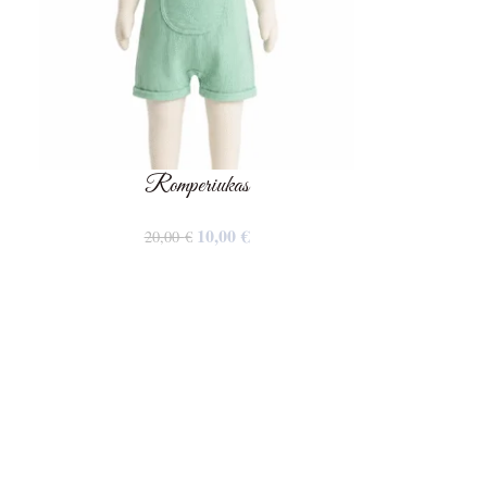
Romperiukas
10,00
€
20,00
€