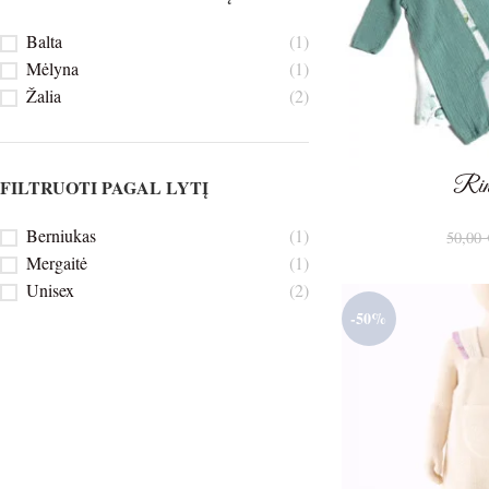
Balta
(1)
Mėlyna
(1)
Žalia
(2)
Rin
FILTRUOTI PAGAL LYTĮ
Berniukas
(1)
50,00
Mergaitė
(1)
Unisex
(2)
-50%