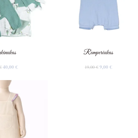
kinukas
Romperiukas
40,00
€
9,00
€
€
19,00
€