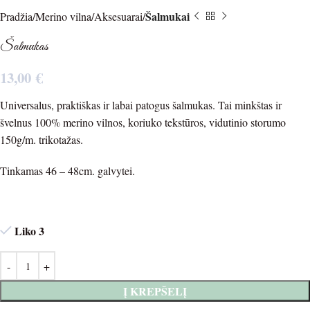
Šalmukai
Pradžia
Merino vilna
Aksesuarai
Šalmukas
13,00
€
Universalus, praktiškas ir labai patogus šalmukas. Tai minkštas ir
švelnus 100% merino vilnos, koriuko tekstūros, vidutinio storumo
150g/m. trikotažas.
Tinkamas 46 – 48cm. galvytei.
Liko 3
Į KREPŠELĮ