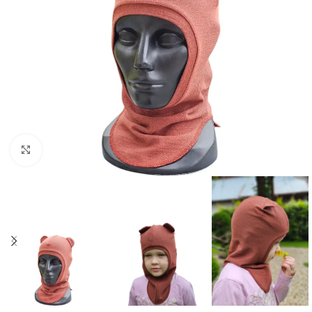
Spustelėkite norėdami padidinti