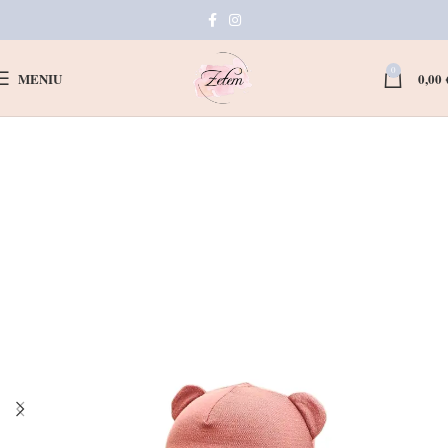
0
MENIU
0,00