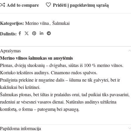
Add to compare
Pridėti į pageidavimų sąrašą
Kategorijos:
Merino vilna
,
Šalmukai
Dalintis:
Aprašymas
Merino vilnos šalmukas su ausytėmis
Plonas, dviejų sluoksnių – dvigubas, siūtas iš 100 % merino vilnos.
Koriuko tekstūros audinys. Cinamono rudos spalvos.
Prailginta priekine ir nugarine dalis – šiluma ne tik galvytei, bet ir
kakliukui bei krūtinei.
Šalmukas plonas, bet šiltas ir pralaidus orui, tad puikiai tiks pavasariui,
rudeniui ar vėsesnei vasaros dienai. Natūralus audinys užtikrina
komfortą, o forma – patogumą bei apsaugą.
Papildoma informacija