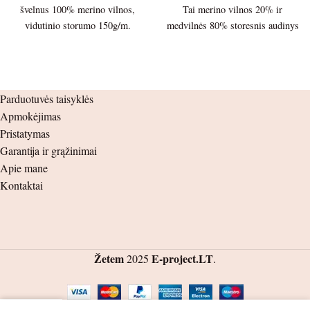
švelnus 100% merino vilnos,
Tai merino vilnos 20% ir
vidutinio storumo 150g/m.
medvilnės 80% storesnis audinys
trikotažas. Palaidinės ilgis –
220g./m Palaidinės ilgis – 29cm.
37cm. Palaidinės plotis po
Palaidinės plotis po pažastėlėmis
pažastėlėmis – 27cm. Rankovės
– 24cm. Rankovės ilgis nuo
ilgis nuo peties siūlės – 31cm.
peties siūlės – 24cm. nuo
Parduotuvės taisyklės
nuo pažastėlės – 28cm.
pažastėlės – 21cm. Kelnių ilgis –
Apmokėjimas
42cm. nuo klynuko – 25cm.
Pristatymas
Šlaunis – 9cm. Juosmuo ( guma )
Garantija ir grąžinimai
– 19cm.
Apie mane
Kontaktai
Žetem
E-project.LT
2025
.
0