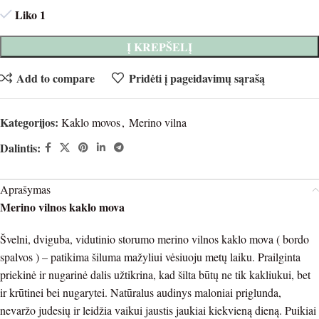
Liko 1
Į KREPŠELĮ
Add to compare
Pridėti į pageidavimų sąrašą
Kategorijos:
Kaklo movos
,
Merino vilna
Dalintis:
Aprašymas
Merino vilnos kaklo mova
Švelni, dviguba, vidutinio storumo merino vilnos kaklo mova ( bordo
spalvos ) – patikima šiluma mažyliui vėsiuoju metų laiku.
Prailginta
priekinė ir nugarinė dalis užtikrina, kad šilta būtų ne tik kakliukui, bet
ir krūtinei bei nugarytei.
Natūralus audinys maloniai priglunda,
nevaržo judesių ir leidžia vaikui jaustis jaukiai kiekvieną dieną.
Puikiai