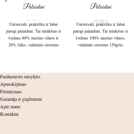
Palaidinė
Palaidinė
16,00
€
16,00
€
Universali, praktiška ir labai
Universali, praktiška ir labai
patogi palaidinė. Tai minkštas ir
patogi palaidinė. Tai minkštas ir
švelnus 80% merino vilnos ir
švelnus 100% merino vilnos,
20% šilko, vidutinio storumo
vidutinio storumo 150g/m.
150g/m. trikotažas.
trikotažas. Palaidinės ilgis –
37cm. Palaidinės plotis po
Palaidinės ilgis – 37cm.
pažastėlėmis – 27cm. Rankovės
ilgis nuo peties siūlės – 31cm.
Parduotuvės taisyklės
Palaidinės plotis po pažastėlėmis
nuo pažastėlės – 28cm.
Apmokėjimas
– 28cm.
Pristatymas
Rankovės ilgis nuo peties siūlės –
Garantija ir grąžinimai
32cm. nuo pažastėlės – 28cm.
Apie mane
Kontaktai