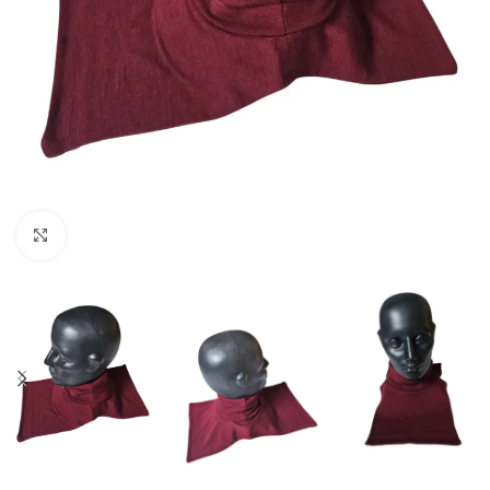
Spustelėkite norėdami padidinti