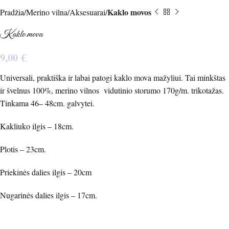
Kaklo movos
Pradžia
Merino vilna
Aksesuarai
Kaklo mova
9,00
€
Universali, praktiška ir labai patogi kaklo mova mažyliui. Tai minkštas
ir švelnus 100%, merino vilnos vidutinio storumo 170g/m. trikotažas.
Tinkama 46– 48cm. galvytei.
Kakliuko ilgis – 18cm.
Plotis – 23cm.
Priekinės dalies ilgis – 20cm
Nugarinės dalies ilgis – 17cm.