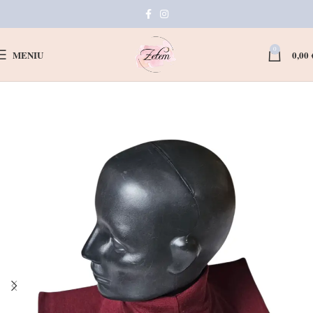
0
MENIU
0,00