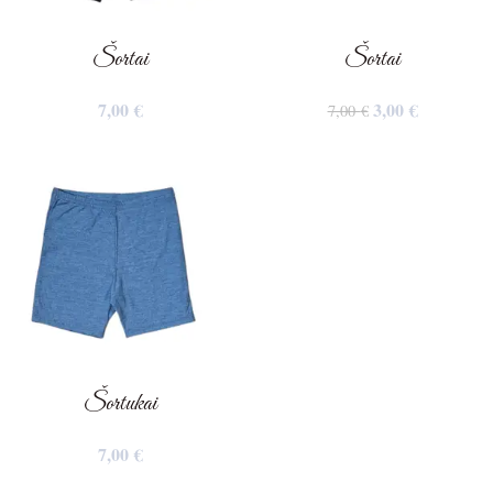
Šortai
Šortai
7,00
€
3,00
€
7,00
€
Šortukai
7,00
€