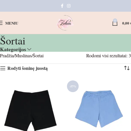
0
MENIU
0,00
Šortai
Kategorijos
Pradžia
Muslinas
Šortai
Rodomi visi rezultatai: 3
Rodyti šoninę juostą
-57%