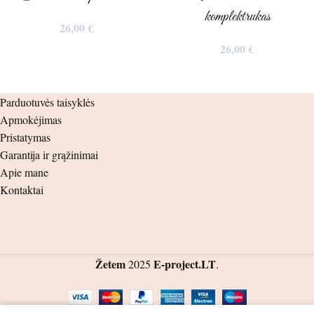
komplektrukas
26,00
€
26,00
€
Parduotuvės taisyklės
Apmokėjimas
Pristatymas
Garantija ir grąžinimai
Apie mane
Kontaktai
Žetem
E-project.LT
2025
.
0