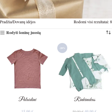
Pradžia
Dovanų idėjos
Rodomi visi rezultatai: 8
Rodyti šoninę juostą
-20%
Palaidinė
Rinkinukas
15,00
€
40,00
€
50,00
€