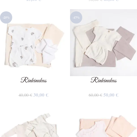
-25%
-17%
Rinkinukas
Rinkinukas
30,00
€
50,00
€
40,00
€
60,00
€