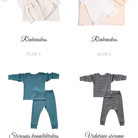
Rinkinukas
Rinkinukas
70,00
€
40,00
€
Storesnis komplektukas
Vidutinio storumo