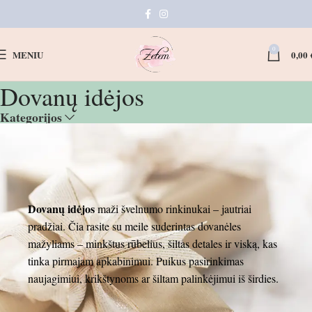
0
MENIU
0,00
Dovanų idėjos
Kategorijos
Dovanų idėjos
maži švelnumo rinkinukai – jautriai
pradžiai. Čia rasite su meile suderintas dovanėles
mažyliams – minkštus rūbelius, šiltas detales ir viską, kas
tinka pirmajam apkabinimui. Puikus pasirinkimas
naujagimiui, krikštynoms ar šiltam palinkėjimui iš širdies.