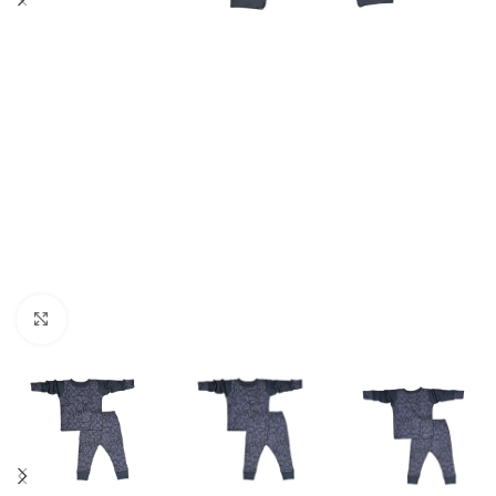
Spustelėkite norėdami padidinti