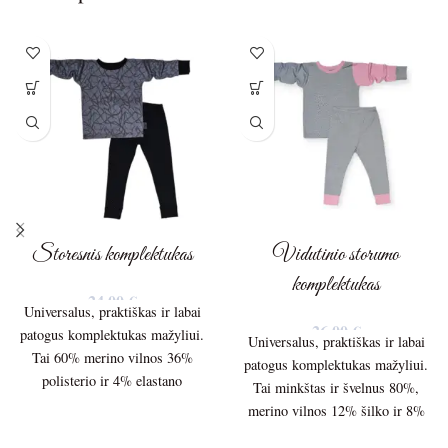
Storesnis komplektukas
Vidutinio storumo
komplektukas
24,00
€
Universalus, praktiškas ir labai
26,00
€
patogus komplektukas mažyliui.
Universalus, praktiškas ir labai
Tai 60% merino vilnos 36%
patogus komplektukas mažyliui.
polisterio ir 4% elastano
Tai minkštas ir švelnus 80%,
storesnis 210g./m audinys.
merino vilnos 12% šilko ir 8%
elastano 150g/m. vidutinio
Palaidinės ilgis – 40cm.