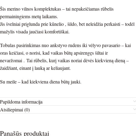
Šis merino vilnos komplektukas – tai nepakeičiamas rūbelis
permainingiems metų laikams.
Jis švelniai priglunda prie kūnelio , šildo, bet neleidžia perkaisti – todėl
mažylis visada jaučiasi komfortiškai.
Tobulas pasirinkimas nuo ankstyvo rudens iki vėlyvo pavasario – kai
oras keičiasi, o norisi, kad vaikas būtų apsirengęs šiltai ir
nevaržomai
.
Tai rūbelis, kurį vaikas noriai dėvės kiekvieną dieną –
žaidžiant, einant į lauką ar keliaujant.
Su meile – kad kiekviena diena būtų jauki.
Papildoma informacija
Atsiliepimai (0)
Panašūs produktai