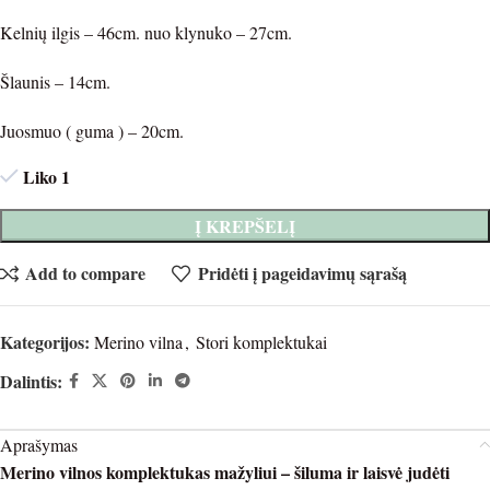
Kelnių ilgis – 46cm. nuo klynuko – 27cm.
Šlaunis – 14cm.
Juosmuo ( guma ) – 20cm.
Liko 1
Į KREPŠELĮ
Add to compare
Pridėti į pageidavimų sąrašą
Kategorijos:
Merino vilna
,
Stori komplektukai
Dalintis:
Aprašymas
Merino vilnos komplektukas mažyliui – šiluma ir laisvė judėti