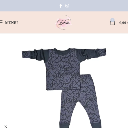
0
MENIU
0,00