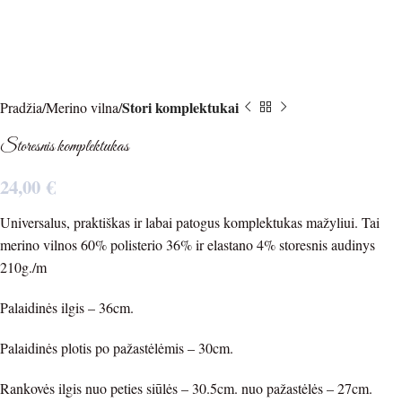
Stori komplektukai
Pradžia
Merino vilna
Storesnis komplektukas
24,00
€
Universalus, praktiškas ir labai patogus komplektukas mažyliui. Tai
merino vilnos 60% polisterio 36% ir elastano 4% storesnis audinys
210g./m
Palaidinės ilgis – 36cm.
Palaidinės plotis po pažastėlėmis – 30cm.
Rankovės ilgis nuo peties siūlės – 30.5cm. nuo pažastėlės – 27cm.