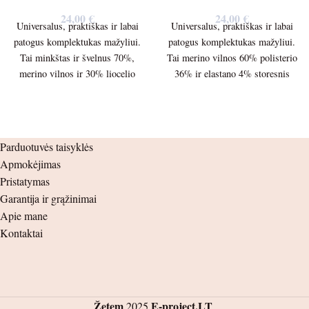
24,00
€
24,00
€
Universalus, praktiškas ir labai
Universalus, praktiškas ir labai
patogus komplektukas mažyliui.
patogus komplektukas mažyliui.
Tai minkštas ir švelnus 70%,
Tai merino vilnos 60% polisterio
merino vilnos ir 30% liocelio
36% ir elastano 4% storesnis
plonesnis 150g/m. trikotažas.
audinys 210g./m Palaidinės ilgis
Palaidinės ilgis – 39cm.
– 36cm. Palaidinės plotis po
Palaidinės plotis po pažastėlėmis
pažastėlėmis – 30cm. Rankovės
– 30cm. Rankovės ilgis nuo
ilgis nuo peties siūlės – 30.5cm.
Parduotuvės taisyklės
peties siūlės – 34cm. nuo
nuo pažastėlės – 27cm. Kelnių
Apmokėjimas
pažastėlės – 29cm. Kelnių ilgis –
ilgis – 46cm. nuo klynuko –
Pristatymas
51cm. nuo klynuko – 33cm.
27cm. Šlaunis – 14cm. Juosmuo
Garantija ir grąžinimai
Šlaunis – 16cm. Juosmuo ( guma
( guma ) – 20cm.
Apie mane
) – 21cm.
Kontaktai
Žetem
E-project.LT
2025
.