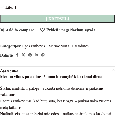
Liko 1
Į KREPŠELĮ
Add to compare
Pridėti į pageidavimų sąrašą
Kategorijos:
Ilgos rankovės
,
Merino vilna
,
Palaidinės
Dalintis:
Aprašymas
Merino vilnos palaidinė– šiluma ir ramybė kiekvienai dienai
Švelni, minkšta ir patogi – sukurta judrioms dienoms ir jaukiems
vakarams.
Ilgomis rankovėmis, kad būtų šilta, bet lengva – puikiai tinka visiems
metų laikams.
Natūrali, elastinga ir švelni prie odos – puikus pasirinkimas kasdienai!