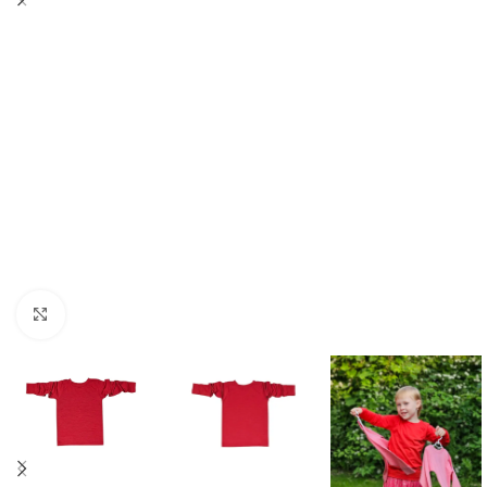
Spustelėkite norėdami padidinti