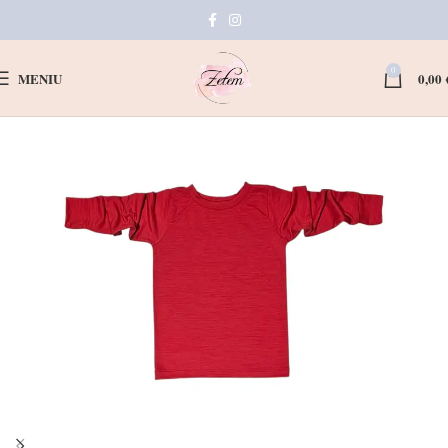
0
MENIU
0,00