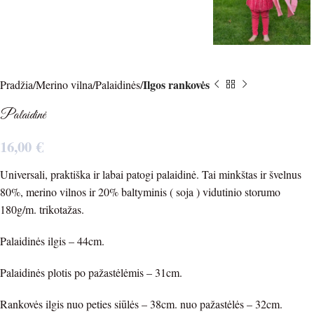
Ilgos rankovės
Pradžia
Merino vilna
Palaidinės
Palaidinė
16,00
€
Universali, praktiška ir labai patogi palaidinė. Tai minkštas ir švelnus
80%, merino vilnos ir 20% baltyminis ( soja ) vidutinio storumo
180g/m. trikotažas.
Palaidinės ilgis – 44cm.
Palaidinės plotis po pažastėlėmis – 31cm.
Rankovės ilgis nuo peties siūlės – 38cm. nuo pažastėlės – 32cm.