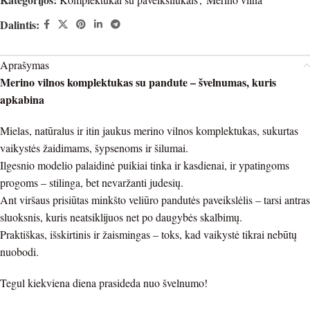
Dalintis:
Aprašymas
Merino vilnos komplektukas su pandute – švelnumas, kuris
apkabina
Mielas, natūralus ir itin jaukus merino vilnos komplektukas, sukurtas
vaikystės žaidimams, šypsenoms ir šilumai.
Ilgesnio modelio palaidinė puikiai tinka ir kasdienai, ir ypatingoms
progoms – stilinga, bet nevaržanti judesių.
Ant viršaus prisiūtas minkšto veliūro pandutės paveikslėlis – tarsi antras
sluoksnis, kuris neatsiklijuos net po daugybės skalbimų.
Praktiškas, išskirtinis ir žaismingas – toks, kad vaikystė tikrai nebūtų
nuobodi.
Tegul kiekviena diena prasideda nuo švelnumo!