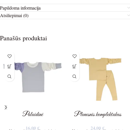
Papildoma informacija
Atsiliepimai (0)
Panašūs produktai
Palaidinė
Plonesnis komplektukas
16,00
€
24,00
€