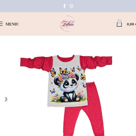
0
MENIU
0,00