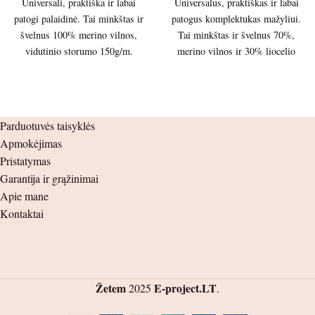
Universali, praktiška ir labai
Universalus, praktiškas ir labai
patogi palaidinė. Tai minkštas ir
patogus komplektukas mažyliui.
švelnus 100% merino vilnos,
Tai minkštas ir švelnus 70%,
vidutinio storumo 150g/m.
merino vilnos ir 30% liocelio
trikotažas. Palaidinės ilgis –
plonesnis 150g/m. trikotažas.
37cm. Palaidinės plotis po
Palaidinės ilgis – 39cm.
pažastėlėmis – 27cm. Rankovės
Palaidinės plotis po pažastėlėmis
ilgis nuo peties siūlės – 31cm.
– 30cm. Rankovės ilgis nuo
Parduotuvės taisyklės
nuo pažastėlės – 28cm.
peties siūlės – 34cm. nuo
Apmokėjimas
pažastėlės – 29cm. Kelnių ilgis –
Pristatymas
51cm. nuo klynuko – 33cm.
Garantija ir grąžinimai
Šlaunis – 16cm. Juosmuo ( guma
Apie mane
) – 21cm.
Kontaktai
Žetem
E-project.LT
2025
.