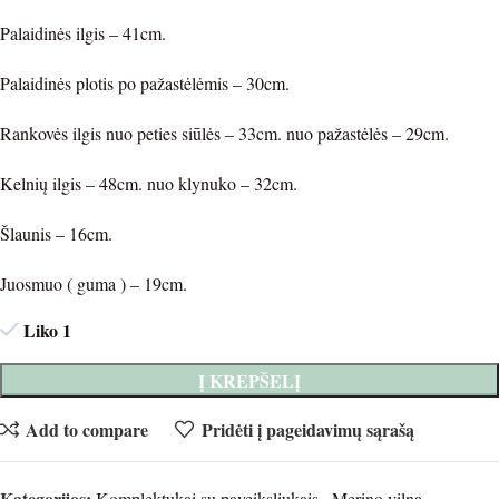
Palaidinės ilgis – 41cm.
Palaidinės plotis po pažastėlėmis – 30cm.
Rankovės ilgis nuo peties siūlės – 33cm. nuo pažastėlės – 29cm.
Kelnių ilgis – 48cm. nuo klynuko – 32cm.
Šlaunis – 16cm.
Juosmuo ( guma ) – 19cm.
Liko 1
Į KREPŠELĮ
Add to compare
Pridėti į pageidavimų sąrašą
Kategorijos:
Komplektukai su paveiksliukais
,
Merino vilna