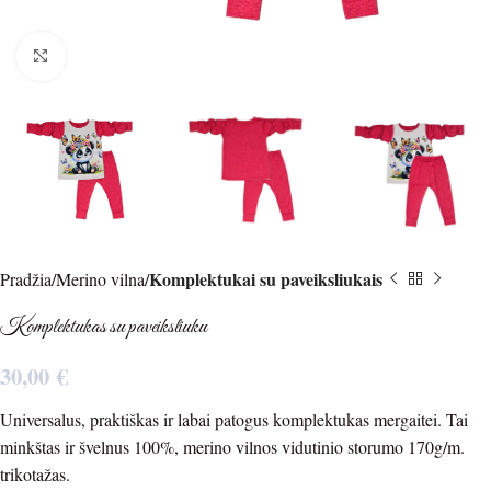
Spustelėkite norėdami padidinti
Komplektukai su paveiksliukais
Pradžia
Merino vilna
Komplektukas su paveiksliuku
30,00
€
Universalus, praktiškas ir labai patogus komplektukas mergaitei. Tai
minkštas ir švelnus 100%, merino vilnos vidutinio storumo 170g/m.
trikotažas.