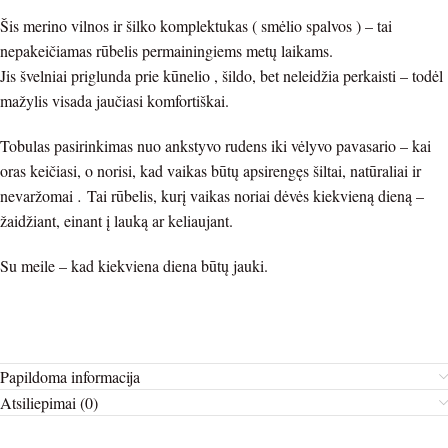
Šis merino vilnos ir šilko komplektukas ( smėlio spalvos ) – tai
nepakeičiamas rūbelis permainingiems metų laikams.
Jis švelniai priglunda prie kūnelio , šildo, bet neleidžia perkaisti – todėl
mažylis visada jaučiasi komfortiškai.
Tobulas pasirinkimas nuo ankstyvo rudens iki vėlyvo pavasario – kai
oras keičiasi, o norisi, kad vaikas būtų apsirengęs šiltai, natūraliai ir
nevaržomai
.
Tai rūbelis, kurį vaikas noriai dėvės kiekvieną dieną –
žaidžiant, einant į lauką ar keliaujant.
Su meile – kad kiekviena diena būtų jauki.
Papildoma informacija
Atsiliepimai (0)