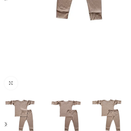
Spustelėkite norėdami padidinti