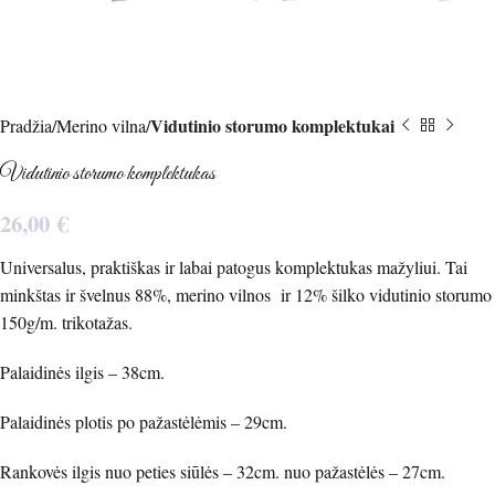
Vidutinio storumo komplektukai
Pradžia
Merino vilna
Vidutinio storumo komplektukas
26,00
€
Universalus, praktiškas ir labai patogus komplektukas mažyliui. Tai
minkštas ir švelnus 88%, merino vilnos ir 12% šilko vidutinio storumo
150g/m. trikotažas.
Palaidinės ilgis – 38cm.
Palaidinės plotis po pažastėlėmis – 29cm.
Rankovės ilgis nuo peties siūlės – 32cm. nuo pažastėlės – 27cm.