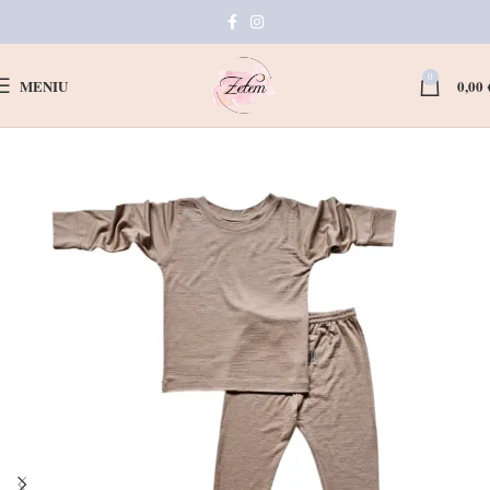
0
MENIU
0,00