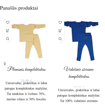
Panašūs produktai
Plonesnis komplektukas
Vidutinio storumo
komplektukas
24,00
€
Universalus, praktiškas ir labai
28,00
€
patogus komplektukas mažyliui.
Universalus, praktiškas ir labai
Tai minkštas ir švelnus 70%,
patogus komplektukas mažyliui.
merino vilnos ir 30% liocelio
Tai 100% vidutinio storumo
plonesnis 150g/m. trikotažas.