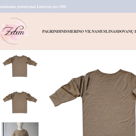
emokamas pristatymas Lietuvoje nuo 100€
PAGRINDINIS
MERINO VILNA
MUSLINAS
DOVANŲ 