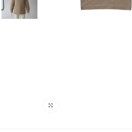
Spustelėkite norėdami padidinti