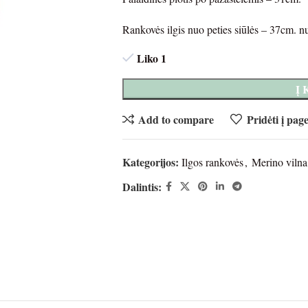
Rankovės ilgis nuo peties siūlės – 37cm. n
Liko 1
Į
Add to compare
Pridėti į pag
Kategorijos:
Ilgos rankovės
,
Merino vilna
Dalintis: