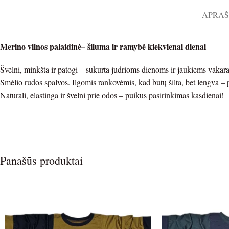
APRA
Merino vilnos palaidinė– šiluma ir ramybė kiekvienai dienai
Švelni, minkšta ir patogi – sukurta judrioms dienoms ir jaukiems vakar
Smėlio rudos spalvos. Ilgomis rankovėmis, kad būtų šilta, bet lengva – 
Natūrali, elastinga ir švelni prie odos – puikus pasirinkimas kasdienai!
Panašūs produktai