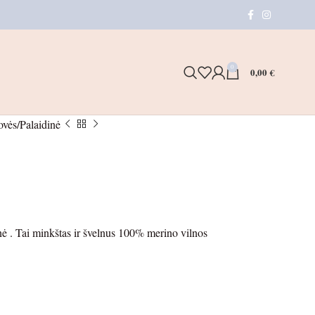
0
0,00
€
ovės
Palaidinė
dinė . Tai minkštas ir švelnus 100% merino vilnos