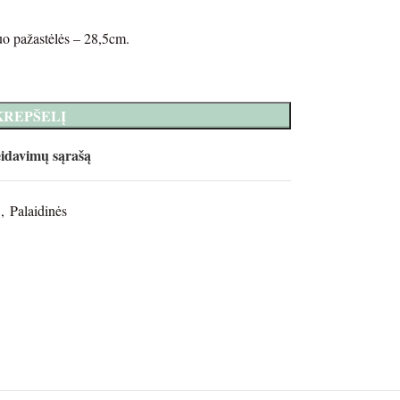
uo pažastėlės – 28,5cm.
 KREPŠELĮ
eidavimų sąrašą
,
Palaidinės