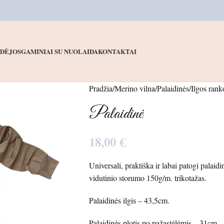
IDĖJOS
GAMINIAI SU NUOLAIDA
KONTAKTAI
Pradžia
Merino vilna
Palaidinės
Ilgos rank
Palaidinė
18,00
€
Universali, praktiška ir labai patogi palai
vidutinio storumo 150g/m. trikotažas.
Palaidinės ilgis – 43,5cm.
Palaidinės plotis po pažastėlėmis – 31cm.