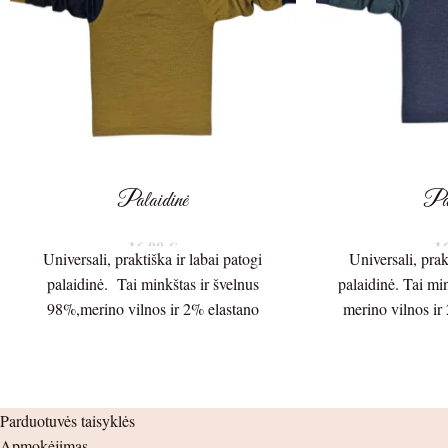
Palaidinė
Pal
16,00
€
1
Universali, praktiška ir labai patogi
Universali, prak
palaidinė. Tai minkštas ir švelnus
palaidinė. Tai mi
98%,merino vilnos ir 2% elastano
merino vilnos ir
vidutinio storumo 150g/m. trikotažas.
storumo 150
Palaidinės ilgis – 40cm.
Palaidinės
Parduotuvės taisyklės
Palaidinės plotis po pažastėlėmis – 31cm.
Palaidinės plotis 
Apmokėjimas