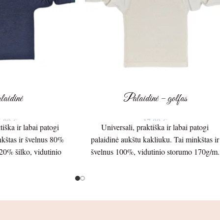
aidinė
Palaidinė – golfas
6,00
€
17,00
€
tiška ir labai patogi
Universali, praktiška ir labai patogi
nkštas ir švelnus 80%
palaidinė aukštu kakliuku. Tai minkštas ir
 20% šilko, vidutinio
švelnus 100%, vidutinio storumo 170g/m.
g/m. trikotažas.
merino vilnos trikotažas.
 ilgis – 37cm.
Palaidinės ilgis – 37cm.
po pažastėlėmis – 28cm.
Palaidinės plotis po pažastėlėmis – 28cm.