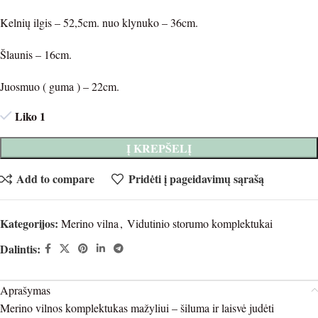
Kelnių ilgis – 52,5cm. nuo klynuko – 36cm.
Šlaunis – 16cm.
Juosmuo ( guma ) – 22cm.
Liko 1
Į KREPŠELĮ
Add to compare
Pridėti į pageidavimų sąrašą
Kategorijos:
Merino vilna
,
Vidutinio storumo komplektukai
Dalintis:
Aprašymas
Merino vilnos komplektukas mažyliui – šiluma ir laisvė judėti