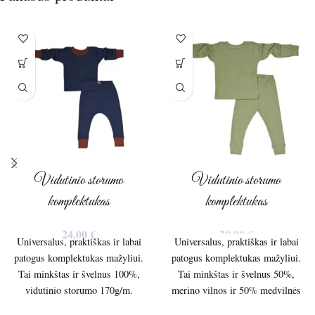
Vidutinio storumo
Vidutinio storumo
komplektukas
komplektukas
24,00
€
20,00
€
Universalus, praktiškas ir labai
Universalus, praktiškas ir labai
patogus komplektukas mažyliui.
patogus komplektukas mažyliui.
Tai minkštas ir švelnus 100%,
Tai minkštas ir švelnus 50%,
vidutinio storumo 170g/m.
merino vilnos ir 50% medvilnės
merino vilnos trikotažas.
200g/m. vidutinio storumo