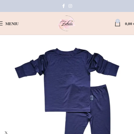
0
MENIU
0,00