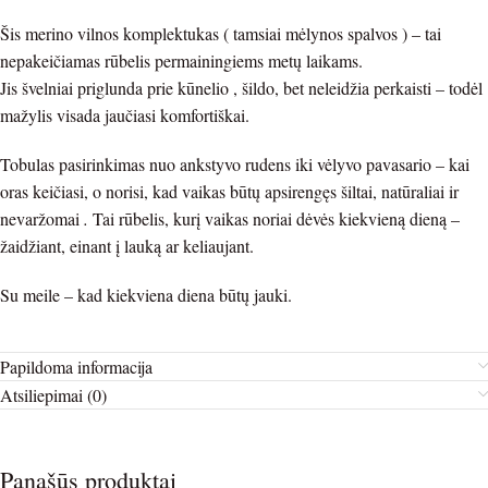
Šis merino vilnos komplektukas ( tamsiai mėlynos spalvos ) – tai
nepakeičiamas rūbelis permainingiems metų laikams.
Jis švelniai priglunda prie kūnelio , šildo, bet neleidžia perkaisti – todėl
mažylis visada jaučiasi komfortiškai.
Tobulas pasirinkimas nuo ankstyvo rudens iki vėlyvo pavasario – kai
oras keičiasi, o norisi, kad vaikas būtų apsirengęs šiltai, natūraliai ir
nevaržomai
.
Tai rūbelis, kurį vaikas noriai dėvės kiekvieną dieną –
žaidžiant, einant į lauką ar keliaujant.
Su meile – kad kiekviena diena būtų jauki.
Papildoma informacija
Atsiliepimai (0)
Panašūs produktai