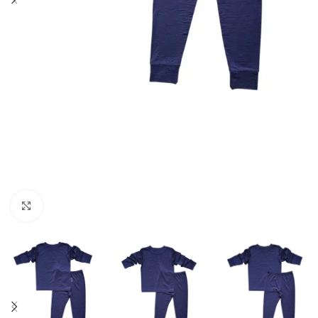
Spustelėkite norėdami padidinti