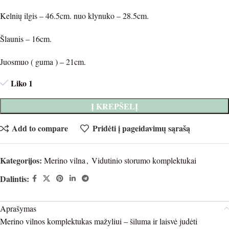
Kelnių ilgis – 46.5cm. nuo klynuko – 28.5cm.
Šlaunis – 16cm.
Juosmuo ( guma ) – 21cm.
Liko 1
Į KREPŠELĮ
Add to compare
Pridėti į pageidavimų sąrašą
Kategorijos:
Merino vilna
,
Vidutinio storumo komplektukai
Dalintis:
Aprašymas
Merino vilnos komplektukas mažyliui – šiluma ir laisvė judėti