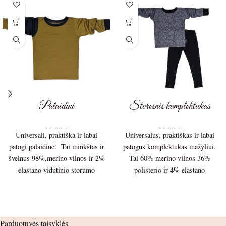
Palaidinė
Storesnis komplektukas
16,00
€
24,00
€
Universali, praktiška ir labai
Universalus, praktiškas ir labai
patogi palaidinė. Tai minkštas ir
patogus komplektukas mažyliui.
švelnus 98%,merino vilnos ir 2%
Tai 60% merino vilnos 36%
elastano vidutinio storumo
polisterio ir 4% elastano
150g/m. trikotažas.
storesnis 210g./m audinys.
Palaidinės ilgis – 40cm.
Palaidinės ilgis – 40cm.
Parduotuvės taisyklės
Palaidinės plotis po pažastėlėmis
Palaidinės plotis po pažastėlėmis