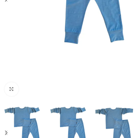
Spustelėkite norėdami padidinti