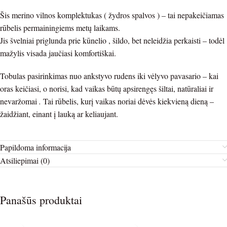
Šis merino vilnos komplektukas ( žydros spalvos ) – tai nepakeičiamas
rūbelis permainingiems metų laikams.
Jis švelniai priglunda prie kūnelio , šildo, bet neleidžia perkaisti – todėl
mažylis visada jaučiasi komfortiškai.
Tobulas pasirinkimas nuo ankstyvo rudens iki vėlyvo pavasario – kai
oras keičiasi, o norisi, kad vaikas būtų apsirengęs šiltai, natūraliai ir
nevaržomai
.
Tai rūbelis, kurį vaikas noriai dėvės kiekvieną dieną –
žaidžiant, einant į lauką ar keliaujant.
Papildoma informacija
Atsiliepimai (0)
Panašūs produktai