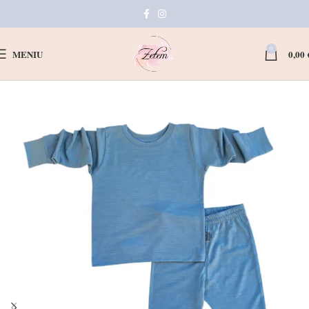
0
MENIU
0,00