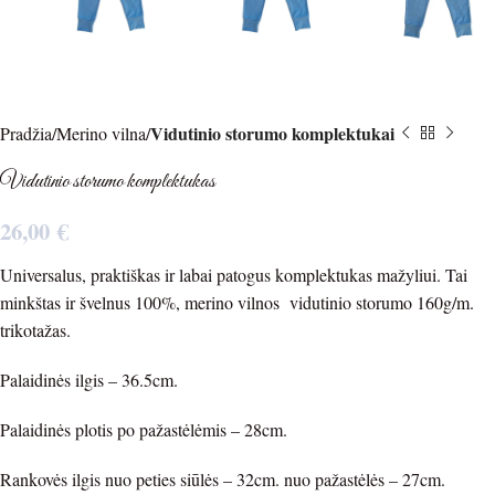
Vidutinio storumo komplektukai
Pradžia
Merino vilna
Vidutinio storumo komplektukas
26,00
€
Universalus, praktiškas ir labai patogus komplektukas mažyliui. Tai
minkštas ir švelnus 100%, merino vilnos vidutinio storumo 160g/m.
trikotažas.
Palaidinės ilgis – 36.5cm.
Palaidinės plotis po pažastėlėmis – 28cm.
Rankovės ilgis nuo peties siūlės – 32cm. nuo pažastėlės – 27cm.