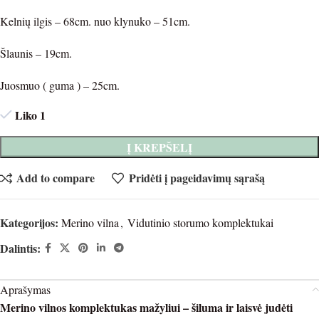
Kelnių ilgis – 68cm. nuo klynuko – 51cm.
Šlaunis – 19cm.
Juosmuo ( guma ) – 25cm.
Liko 1
Į KREPŠELĮ
Add to compare
Pridėti į pageidavimų sąrašą
Kategorijos:
Merino vilna
,
Vidutinio storumo komplektukai
Dalintis:
Aprašymas
Merino vilnos komplektukas mažyliui – šiluma ir laisvė judėti