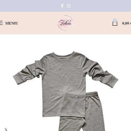
0
MENIU
0,00