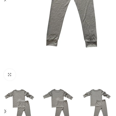
Spustelėkite norėdami padidinti