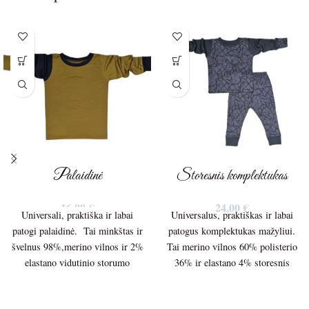
Palaidinė
Storesnis komplektukas
16,00
€
24,00
€
Universali, praktiška ir labai
Universalus, praktiškas ir labai
patogi palaidinė. Tai minkštas ir
patogus komplektukas mažyliui.
švelnus 98%,merino vilnos ir 2%
Tai merino vilnos 60% polisterio
elastano vidutinio storumo
36% ir elastano 4% storesnis
150g/m. trikotažas.
audinys 210g./m Palaidinės ilgis
– 36cm. Palaidinės plotis po
Palaidinės ilgis – 40cm.