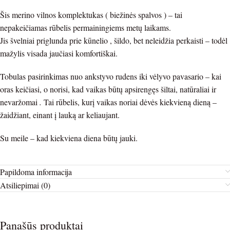
Šis merino vilnos komplektukas ( biežinės spalvos ) – tai
nepakeičiamas rūbelis permainingiems metų laikams.
Jis švelniai priglunda prie kūnelio , šildo, bet neleidžia perkaisti – todėl
mažylis visada jaučiasi komfortiškai.
Tobulas pasirinkimas nuo ankstyvo rudens iki vėlyvo pavasario – kai
oras keičiasi, o norisi, kad vaikas būtų apsirengęs šiltai, natūraliai ir
nevaržomai
.
Tai rūbelis, kurį vaikas noriai dėvės kiekvieną dieną –
žaidžiant, einant į lauką ar keliaujant.
Su meile – kad kiekviena diena būtų jauki.
Papildoma informacija
Atsiliepimai (0)
Panašūs produktai