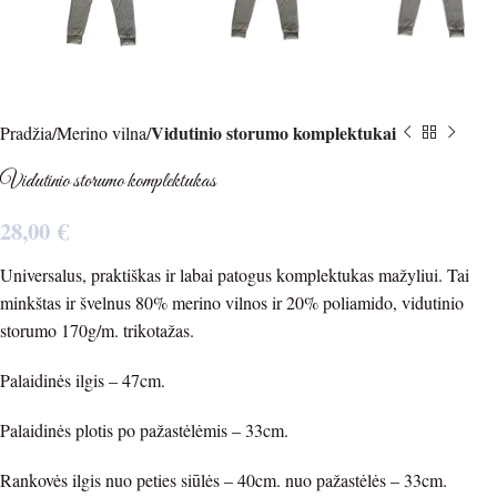
Vidutinio storumo komplektukai
Pradžia
Merino vilna
Vidutinio storumo komplektukas
28,00
€
Universalus, praktiškas ir labai patogus komplektukas mažyliui. Tai
minkštas ir švelnus 80% merino vilnos ir 20% poliamido, vidutinio
storumo 170g/m. trikotažas.
Palaidinės ilgis – 47cm.
Palaidinės plotis po pažastėlėmis – 33cm.
Rankovės ilgis nuo peties siūlės – 40cm. nuo pažastėlės – 33cm.