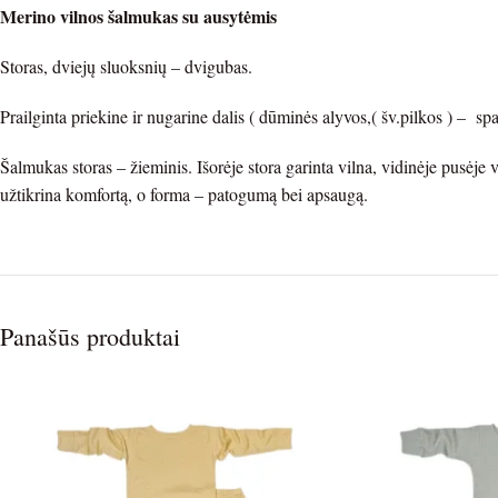
Merino vilnos šalmukas su ausytėmis
Storas, dviejų sluoksnių – dvigubas.
Prailginta priekine ir nugarine dalis ( dūminės alyvos,( šv.pilkos ) – spal
Šalmukas storas – žieminis. Išorėje stora garinta vilna, vidinėje pusėje v
užtikrina komfortą, o forma – patogumą bei apsaugą.
Panašūs produktai