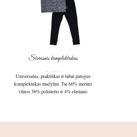
Storesnis komplektukas
Vidutinio 
24,00
€
Universalus, praktiškas ir labai patogus
Universalus, p
komplektukas mažyliui. Tai 60% merino
komplektukas m
vilnos 36% polisterio ir 4% elastano
švelnus 80%
storesnis 210g./m audinys.
poliamido 17
trikotažas. 
Palaidinės ilgis – 40cm.
.
Palaidinės plot
Rankovės ilgis 
Palaidinės plotis po pažastėlėmis – 32cm.
nuo pažastėlė