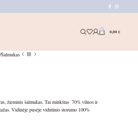
0
0,00
€
Šalmukas
oras, žieminis šalmukas. Tai minkštas 70% vilnos ir
otažas. Vidinėje pusėje vidutinio storumo 100%