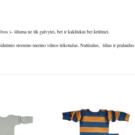
vos )– šiluma ne tik galvytei, bet ir kakliukui bei krūtinei.
idutinio storumo merino vilnos trikotažas. Natūralus, šiltas ir pralaidus 