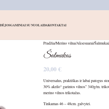
IDĖJOS
GAMINIAI SU NUOLAIDA
KONTAKTAI
Pradžia
Merino vilna
Aksesuarai
Šalmukai
Šalmukas
20,00
€
Universalus, praktiškas ir labai patogus st
30% akrilo“ garintos vilnos” 340g/m. trik
merino vilnos trikotažas.
Tinkamas 46 – 48cm. galvytei.