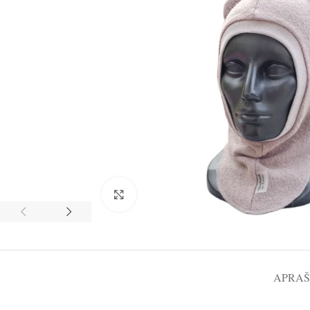
Spustelėkite norėdami padidinti
APRA