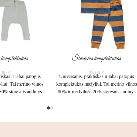
 komplektukas
Storesnis komplektukas
5,00
€
26,00
€
iškas ir labai patogus
Universalus, praktiškas ir labai patogus
iui. Tai merino vilnos
komplektukas mažyliui. Tai merino vilnos
80% storesnis audinys
80% ir medvilnės 20% storesnis audinys
inės ilgis – 29cm.
300g./m Palaidinės ilgis – 36cm.
po pažastėlėmis – 24cm.
Palaidinės plotis po pažastėlėmis – 30cm.
 peties siūlės – 24cm.
Rankovės ilgis nuo peties siūlės – 30,5cm
 21cm. Kelnių ilgis –
nuo pažastėlės – 26cm. Kelnių ilgis –
o – 25cm. Šlaunis –
45cm. nuo klynuko – 28cm. Šlaunis –