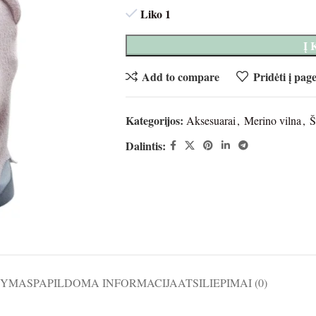
Liko 1
Į
Add to compare
Pridėti į pag
Kategorijos:
Aksesuarai
,
Merino vilna
,
Š
Dalintis:
ŠYMAS
PAPILDOMA INFORMACIJA
ATSILIEPIMAI (0)