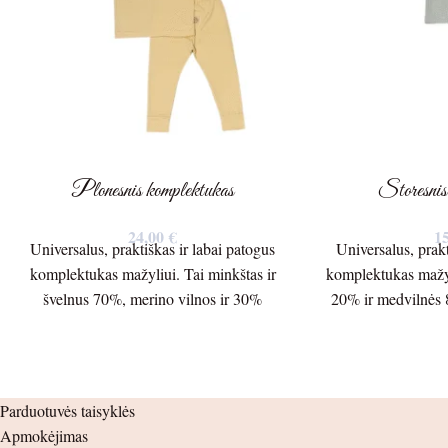
Plonesnis komplektukas
Storesnis
24,00
€
1
Universalus, praktiškas ir labai patogus
Universalus, prakt
komplektukas mažyliui. Tai minkštas ir
komplektukas mažyl
švelnus 70%, merino vilnos ir 30%
20% ir medvilnės 
liocelio plonesnis 150g/m. trikotažas.
220g./m Palaid
Palaidinės ilgis – 39cm. Palaidinės plotis
Palaidinės plotis 
po pažastėlėmis – 30cm. Rankovės ilgis
Rankovės ilgis nuo
nuo peties siūlės – 34cm. nuo pažastėlės –
nuo pažastėlės –
Parduotuvės taisyklės
29cm. Kelnių ilgis – 51cm. nuo klynuko
42cm. nuo klynuk
Apmokėjimas