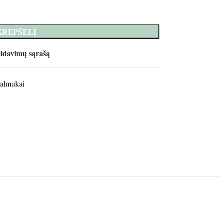
 KREPŠELĮ
eidavimų sąrašą
almukai