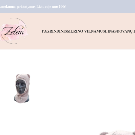
emokamas pristatymas Lietuvoje nuo 100€
PAGRINDINIS
MERINO VILNA
MUSLINAS
DOVANŲ 