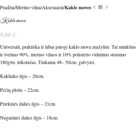
Kaklo movos
Pradžia
Merino vilna
Aksesuarai
Kaklo mova
9,00
€
Universali, praktiška ir labai patogi kaklo mova mažyliui. Tai minkštas
ir švelnus 90%, merino vilnos ir 10% polisterio vidutinio storumo
180g/m. trikotažas. Tinkama 48– 50cm. galvytei.
Kakliuko ilgis – 20cm.
Pečių plotis – 22cm.
Priekinės dalies ilgis – 21cm
Nugarinės dalies ilgis – 18cm.