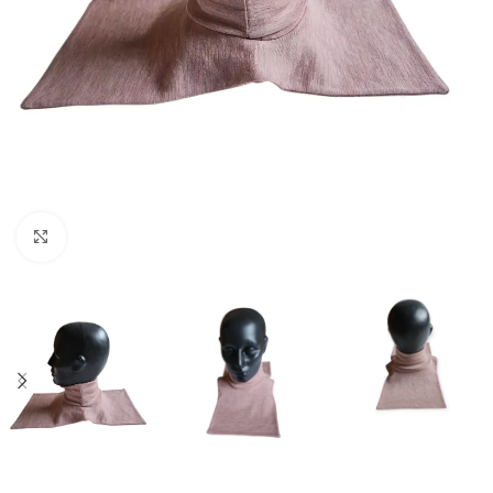
Spustelėkite norėdami padidinti