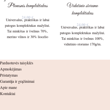
Plonesnis komplektukas
Vidutinio storumo
komplektukas
24,00
€
Universalus, praktiškas ir labai
24,00
€
patogus komplektukas mažyliui.
Universalus, praktiškas ir labai
Tai minkštas ir švelnus 70%,
patogus komplektukas mažyliui.
merino vilnos ir 30% liocelio
Tai minkštas ir švelnus 100%,
plonesnis 150g/m. trikotažas.
vidutinio storumo 170g/m.
Palaidinės ilgis – 39cm.
merino vilnos trikotažas.
Palaidinės plotis po pažastėlėmis
Palaidinės ilgis – 29cm.
– 30cm. Rankovės ilgis nuo
Palaidinės plotis po pažastėlėmis
Parduotuvės taisyklės
peties siūlės – 34cm. nuo
– 23cm. Rankovės ilgis nuo
Apmokėjimas
pažastėlės – 29cm. Kelnių ilgis –
peties siūlės – 25cm. nuo
Pristatymas
51cm. nuo klynuko – 33cm.
pažastėlės – 21cm. Kelnių ilgis –
Garantija ir grąžinimai
Šlaunis – 16cm. Juosmuo ( guma
42,5cm. nuo klynuko – 26cm.
Apie mane
) – 21cm.
Šlaunis – 10,5cm. Juosmuo (
Kontaktai
guma ) – 19cm.