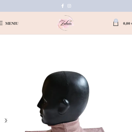
0
MENIU
0,00