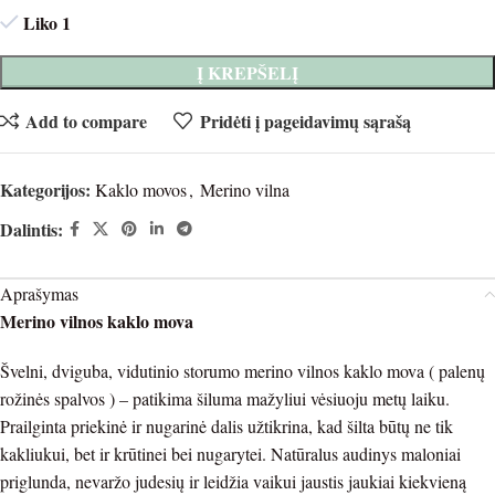
Liko 1
Į KREPŠELĮ
Add to compare
Pridėti į pageidavimų sąrašą
Kategorijos:
Kaklo movos
,
Merino vilna
Dalintis:
Aprašymas
Merino vilnos kaklo mova
Švelni, dviguba, vidutinio storumo merino vilnos kaklo mova ( palenų
rožinės spalvos ) – patikima šiluma mažyliui vėsiuoju metų laiku.
Prailginta priekinė ir nugarinė dalis užtikrina, kad šilta būtų ne tik
kakliukui, bet ir krūtinei bei nugarytei.
Natūralus audinys maloniai
priglunda, nevaržo judesių ir leidžia vaikui jaustis jaukiai kiekvieną