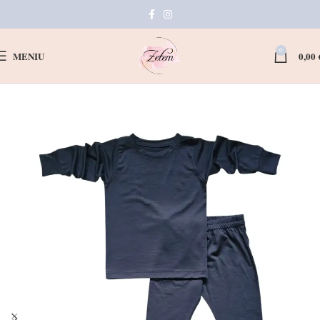
0
MENIU
0,00