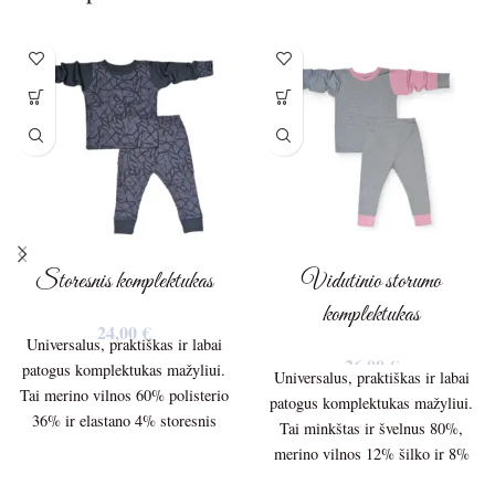
Storesnis komplektukas
Vidutinio storumo
komplektukas
24,00
€
Universalus, praktiškas ir labai
26,00
€
patogus komplektukas mažyliui.
Universalus, praktiškas ir labai
Tai merino vilnos 60% polisterio
patogus komplektukas mažyliui.
36% ir elastano 4% storesnis
Tai minkštas ir švelnus 80%,
audinys 210g./m Palaidinės ilgis
merino vilnos 12% šilko ir 8%
– 36cm. Palaidinės plotis po
elastano 150g/m. vidutinio