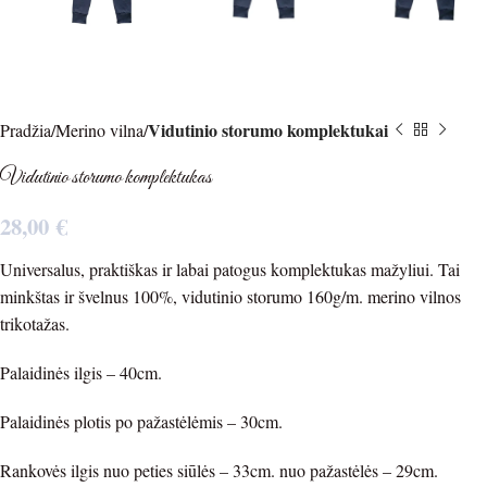
Vidutinio storumo komplektukai
Pradžia
Merino vilna
Vidutinio storumo komplektukas
28,00
€
Universalus, praktiškas ir labai patogus komplektukas mažyliui. Tai
minkštas ir švelnus 100%, vidutinio storumo 160g/m. merino vilnos
trikotažas.
Palaidinės ilgis – 40cm.
Palaidinės plotis po pažastėlėmis – 30cm.
Rankovės ilgis nuo peties siūlės – 33cm. nuo pažastėlės – 29cm.