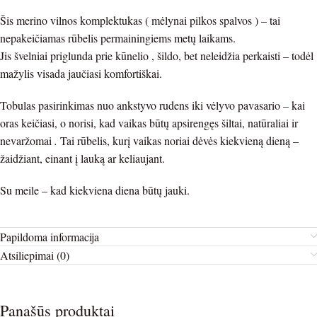
Šis merino vilnos komplektukas ( mėlynai pilkos spalvos ) – tai
nepakeičiamas rūbelis permainingiems metų laikams.
Jis švelniai priglunda prie kūnelio , šildo, bet neleidžia perkaisti – todėl
mažylis visada jaučiasi komfortiškai.
Tobulas pasirinkimas nuo ankstyvo rudens iki vėlyvo pavasario – kai
oras keičiasi, o norisi, kad vaikas būtų apsirengęs šiltai, natūraliai ir
nevaržomai
.
Tai rūbelis, kurį vaikas noriai dėvės kiekvieną dieną –
žaidžiant, einant į lauką ar keliaujant.
Su meile – kad kiekviena diena būtų jauki.
Papildoma informacija
Atsiliepimai (0)
Panašūs produktai