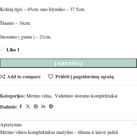
Kelnių ilgis – 45cm. nuo klynuko – 37.5cm.
Šlaunis – 16cm.
Juosmuo ( guma ) – 21cm.
Liko 1
Į KREPŠELĮ
Add to compare
Pridėti į pageidavimų sąrašą
Kategorijos:
Merino vilna
,
Vidutinio storumo komplektukai
Dalintis:
Aprašymas
Merino vilnos komplektukas mažyliui – šiluma ir laisvė judėti