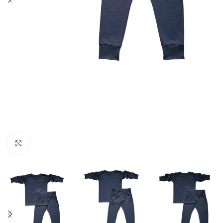
Spustelėkite norėdami padidinti