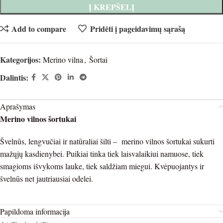
Į KREPŠELĮ
Add to compare
Pridėti į pageidavimų sąrašą
Kategorijos:
Merino vilna
,
Šortai
Dalintis:
Aprašymas
Merino vilnos šortukai
Švelnūs, lengvučiai ir natūraliai šilti – merino vilnos šortukai sukurti
mažųjų kasdienybei. Puikiai tinka tiek laisvalaikiui namuose, tiek
smagioms išvykoms lauke, tiek saldžiam miegui. Kvėpuojantys ir
švelnūs net jautriausiai odelei.
Papildoma informacija