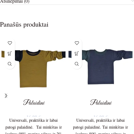
Atsiliepimai (0)
Panašūs produktai
Palaidinė
Palaidinė
16,00
€
16,00
€
Universali, praktiška ir labai
Universali, praktiška ir labai
patogi palaidinė. Tai minkštas ir
patogi palaidinė. Tai minkštas ir
švelnus 98%,merino vilnos ir 2%
švelnus 80% merino vilnos ir