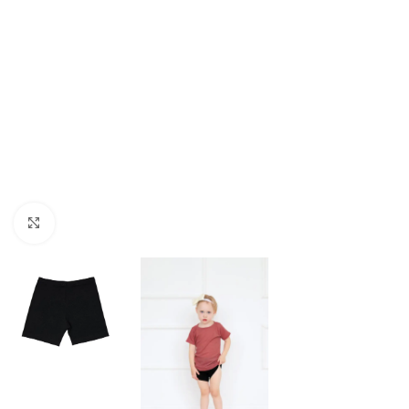
Spustelėkite norėdami padidinti