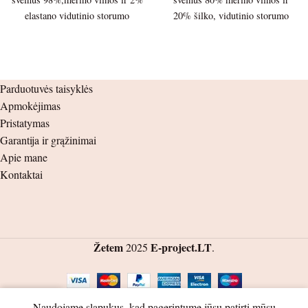
elastano vidutinio storumo
20% šilko, vidutinio storumo
150g/m. trikotažas.
150g/m. trikotažas.
Palaidinės ilgis – 40cm.
Palaidinės ilgis – 37cm.
Parduotuvės taisyklės
Palaidinės plotis po pažastėlėmis
Palaidinės plotis po pažastėlėmis
Apmokėjimas
– 31cm.
– 28cm.
Pristatymas
Rankovės ilgis nuo peties siūlės –
Rankovės ilgis nuo peties siūlės –
Garantija ir grąžinimai
34cm. nuo pažastėlės – 28cm.
32cm. nuo pažastėlės – 28cm.
Apie mane
Kontaktai
Žetem
E-project.LT
2025
.
0
Naudojame slapukus, kad pagerintume jūsų patirtį mūsų