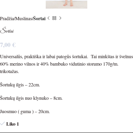
Šortai
Pradžia
Muslinas
Šortai
7,00
€
Universalūs, praktiška ir labai patogūs šortukai. Tai minkštas ir švelnus
60% merino vilnos ir 40% bambuko vidutinio storumo 170g/m.
trikotažas.
Šortukų ilgis – 22cm.
Šortukų ilgis nuo klynuko – 8cm.
Juosmuo ( guma ) – 20cm.
Liko 1