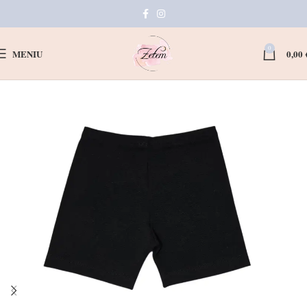
0
MENIU
0,00