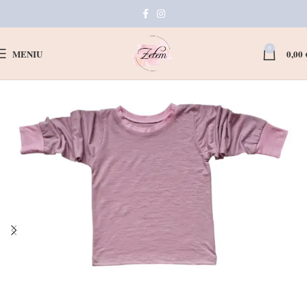
0
MENIU
0,00