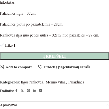
trikotažas.
Palaidinės ilgis – 37cm.
Palaidinės plotis po pažastėlėmis – 28cm.
Rankovės ilgis nuo peties siūlės – 32cm. nuo pažastėlės – 27,cm.
Liko 1
Į KREPŠELĮ
Add to compare
Pridėti į pageidavimų sąrašą
Kategorijos:
Ilgos rankovės
,
Merino vilna
,
Palaidinės
Dalintis:
Aprašymas