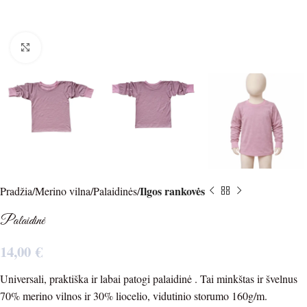
Spustelėkite norėdami padidinti
Ilgos rankovės
Pradžia
Merino vilna
Palaidinės
Palaidinė
14,00
€
Universali, praktiška ir labai patogi palaidinė . Tai minkštas ir švelnus
70% merino vilnos ir 30% liocelio, vidutinio storumo 160g/m.