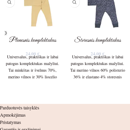
Plonesnis komplektukas
Storesnis komplektukas
24,00
€
24,00
€
Universalus, praktiškas ir labai
Universalus, praktiškas ir labai
patogus komplektukas mažyliui.
patogus komplektukas mažyliui.
Tai minkštas ir švelnus 70%,
Tai merino vilnos 60% polisterio
merino vilnos ir 30% liocelio
36% ir elastano 4% storesnis
plonesnis 150g/m. trikotažas.
audinys 210g./m Palaidinės ilgis
Palaidinės ilgis – 39cm.
– 36cm. Palaidinės plotis po
Palaidinės plotis po pažastėlėmis
pažastėlėmis – 30cm. Rankovės
– 30cm. Rankovės ilgis nuo
ilgis nuo peties siūlės – 30.5cm.
Parduotuvės taisyklės
peties siūlės – 34cm. nuo
nuo pažastėlės – 27cm. Kelnių
Apmokėjimas
pažastėlės – 29cm. Kelnių ilgis –
ilgis – 46cm. nuo klynuko –
Pristatymas
51cm. nuo klynuko – 33cm.
27cm. Šlaunis – 14cm. Juosmuo
Garantija ir grąžinimai