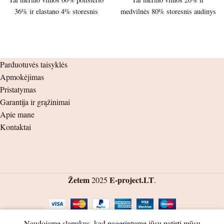
36% ir elastano 4% storesnis
medvilnės 80% storesnis audinys
audinys 210g./m Palaidinės ilgis
220g./m Palaidinės ilgis – 29cm.
– 36cm. Palaidinės plotis po
Palaidinės plotis po pažastėlėmis
pažastėlėmis – 30cm. Rankovės
– 24cm. Rankovės ilgis nuo
ilgis nuo peties siūlės – 30.5cm.
peties siūlės – 24cm. nuo
Parduotuvės taisyklės
nuo pažastėlės – 27cm. Kelnių
pažastėlės – 21cm. Kelnių ilgis –
Apmokėjimas
ilgis – 46cm. nuo klynuko –
42cm. nuo klynuko – 25cm.
Pristatymas
27cm. Šlaunis – 14cm. Juosmuo
Šlaunis – 9cm. Juosmuo ( guma )
Garantija ir grąžinimai
( guma ) – 20cm.
– 19cm.
Apie mane
Kontaktai
Žetem
E-project.LT
2025
.
0
Naudojame slapukus, kad pagerintume jūsų patirtį mūsų