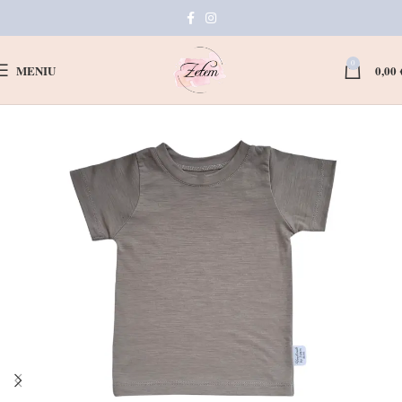
0
MENIU
0,00