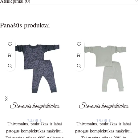
Atsiliepimai (0)
Panašūs produktai
Storesnis komplektukas
Storesnis komplektukas
24,00
€
15,00
€
Universalus, praktiškas ir labai
Universalus, praktiškas ir labai
patogus komplektukas mažyliui.
patogus komplektukas mažyliui.
Tai merino vilnos 60% polisterio
Tai merino vilnos 20% ir