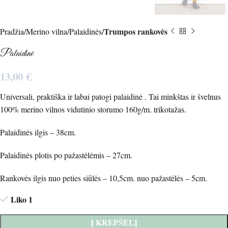
Trumpos rankovės
Pradžia
Merino vilna
Palaidinės
Palaidinė
13,00
€
Universali, praktiška ir labai patogi palaidinė . Tai minkštas ir švelnus
100% merino vilnos vidutinio storumo 160g/m. trikotažas.
Palaidinės ilgis – 38cm.
Palaidinės plotis po pažastėlėmis – 27cm.
Rankovės ilgis nuo peties siūlės – 10,5cm. nuo pažastėlės – 5cm.
Liko 1
Į KREPŠELĮ