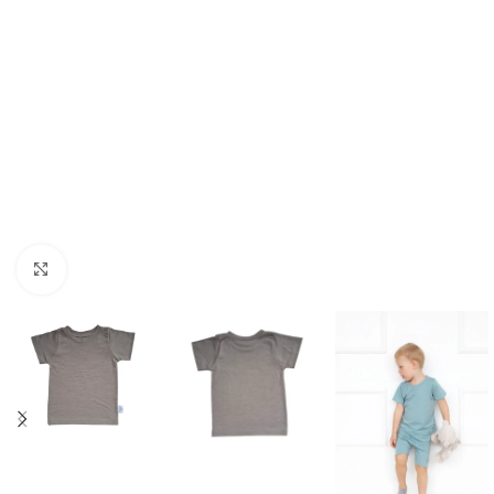
Spustelėkite norėdami padidinti