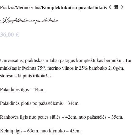
Komplektukai su paveiksliukais
Pradžia
Merino vilna
Komplektukas su paveiksliuku
36,00
€
Universalus, praktiškas ir labai patogus komplektukas berniukui. Tai
minkštas ir švelnus 75% merino vilnos ir 25% bambuko 210g/m.
storesnis kilpinis trikotažas.
Palaidinės ilgis – 44cm.
Palaidinės plotis po pažastėlėmis – 34cm.
Rankovės ilgis nuo peties siūlės – 42cm. nuo pažastėlės – 35cm.
Kelnių ilgis – 63cm. nuo klynuko – 45cm.