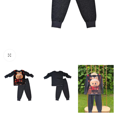
Spustelėkite norėdami padidinti