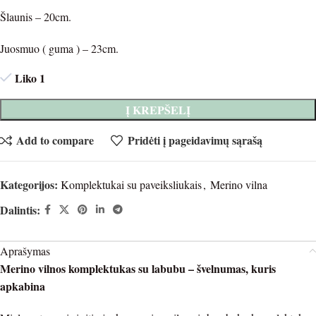
Šlaunis – 20cm.
Juosmuo ( guma ) – 23cm.
Liko 1
Į KREPŠELĮ
Add to compare
Pridėti į pageidavimų sąrašą
Kategorijos:
Komplektukai su paveiksliukais
,
Merino vilna
Dalintis:
Aprašymas
Merino vilnos komplektukas su labubu – švelnumas, kuris
apkabina