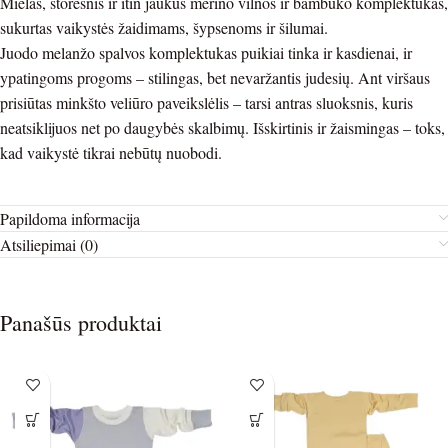
Mielas, storesnis ir itin jaukus merino vilnos ir bambuko komplektukas,
sukurtas vaikystės žaidimams, šypsenoms ir šilumai.
Juodo melanžo spalvos komplektukas puikiai tinka ir kasdienai, ir
ypatingoms progoms – stilingas, bet nevaržantis judesių. Ant viršaus
prisiūtas minkšto veliūro paveikslėlis – tarsi antras sluoksnis, kuris
neatsiklijuos net po daugybės skalbimų. Išskirtinis ir žaismingas – toks,
kad vaikystė tikrai nebūtų nuobodi.
Papildoma informacija
Atsiliepimai (0)
Panašūs produktai