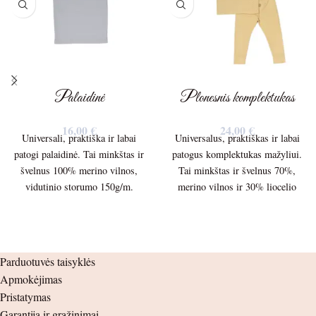
Palaidinė
Plonesnis komplektukas
16,00
€
24,00
€
Universali, praktiška ir labai
Universalus, praktiškas ir labai
patogi palaidinė. Tai minkštas ir
patogus komplektukas mažyliui.
švelnus 100% merino vilnos,
Tai minkštas ir švelnus 70%,
vidutinio storumo 150g/m.
merino vilnos ir 30% liocelio
trikotažas. Palaidinės ilgis –
plonesnis 150g/m. trikotažas.
37cm. Palaidinės plotis po
Palaidinės ilgis – 39cm.
pažastėlėmis – 27cm. Rankovės
Palaidinės plotis po pažastėlėmis
ilgis nuo peties siūlės – 31cm.
– 30cm. Rankovės ilgis nuo
Parduotuvės taisyklės
nuo pažastėlės – 28cm.
peties siūlės – 34cm. nuo
Apmokėjimas
pažastėlės – 29cm. Kelnių ilgis –
Pristatymas
51cm. nuo klynuko – 33cm.
Garantija ir grąžinimai