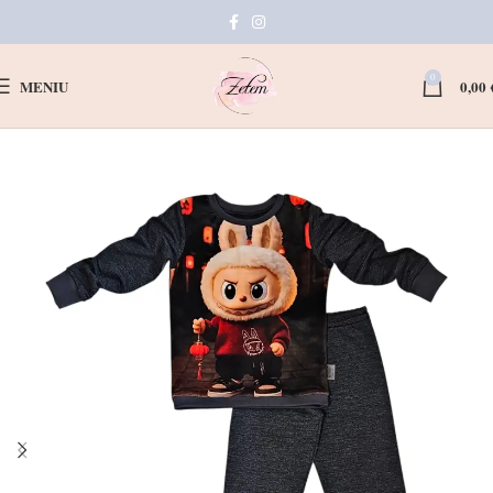
0
MENIU
0,00