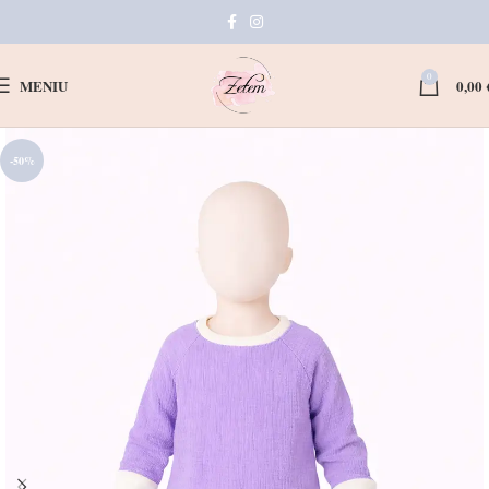
0
MENIU
0,00
-50%