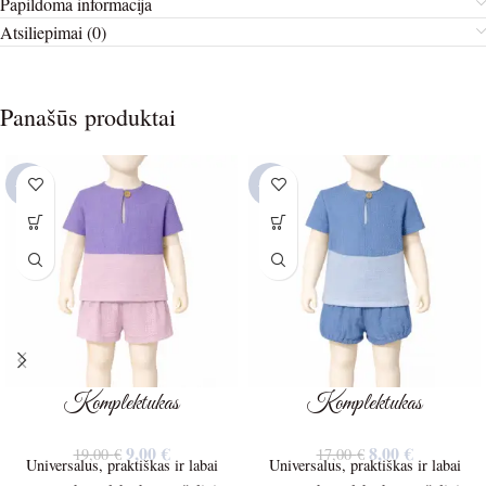
Papildoma informacija
Atsiliepimai (0)
Panašūs produktai
-53%
-53%
Komplektukas
Komplektukas
9,00
€
8,00
€
19,00
€
17,00
€
Universalus, praktiškas ir labai
Universalus, praktiškas ir labai