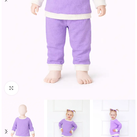
Spustelėkite norėdami padidinti