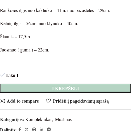
Rankovės ilgis nuo kakliuko – 41m. nuo pažastėlės – 29cm.
Kelnių ilgis – 56cm. nuo klynuko – 40cm.
Šlaunis – 17,5m.
Juosmuo ( guma ) – 22cm.
Liko 1
Į KREPŠELĮ
Add to compare
Pridėti į pageidavimų sąrašą
Kategorijos:
Komplektukai
,
Muslinas
Dalintis: