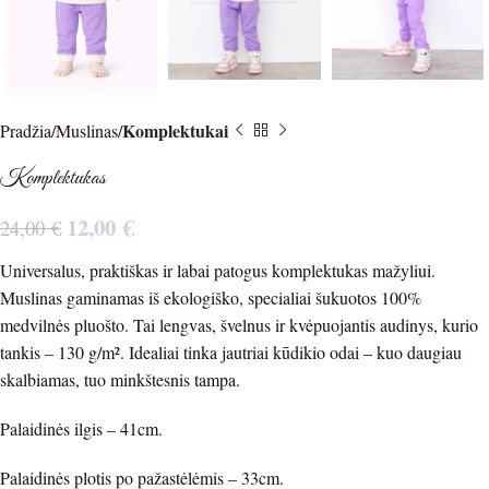
Komplektukai
Pradžia
Muslinas
Komplektukas
12,00
€
24,00
€
Universalus, praktiškas ir labai patogus komplektukas mažyliui.
Muslinas gaminamas iš ekologiško, specialiai šukuotos 100%
medvilnės pluošto. Tai lengvas, švelnus ir kvėpuojantis audinys, kurio
tankis – 130 g/m². Idealiai tinka jautriai kūdikio odai – kuo daugiau
skalbiamas, tuo minkštesnis tampa.
Palaidinės ilgis – 41cm.
Palaidinės plotis po pažastėlėmis – 33cm.