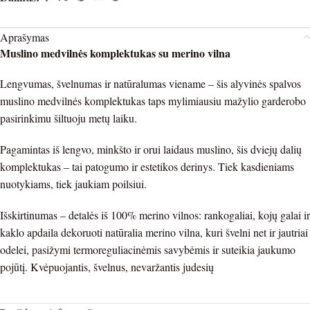
Aprašymas
Muslino medvilnės komplektukas su merino vilna
Lengvumas, švelnumas ir natūralumas viename – šis alyvinės spalvos
muslino medvilnės komplektukas taps mylimiausiu mažylio garderobo
pasirinkimu šiltuoju metų laiku.
Pagamintas iš lengvo, minkšto ir orui laidaus muslino, šis dviejų dalių
komplektukas – tai patogumo ir estetikos derinys. Tiek kasdieniams
nuotykiams, tiek jaukiam poilsiui.
Išskirtinumas – detalės iš 100% merino vilnos: rankogaliai, kojų galai ir
kaklo apdaila dekoruoti natūralia merino vilna, kuri švelni net ir jautriai
odelei, pasižymi termoreguliacinėmis savybėmis ir suteikia jaukumo
pojūtį. Kvėpuojantis, švelnus, nevaržantis judesių