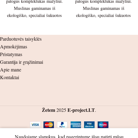
patogus komplektukas mažyliui.
patogus komplektukas mažyliui.
Muslinas gaminamas iš
Muslinas gaminamas iš
ekologiško, specialiai šukuotos
ekologiško, specialiai šukuotos
100% medvilnės pluošto. Tai
100% medvilnės pluošto. Tai
lengvas, švelnus ir kvėpuojantis
lengvas, švelnus ir kvėpuojantis
audinys, kurio tankis – 130 g/m².
audinys, kurio tankis – 130 g/m².
Parduotuvės taisyklės
Idealiai tinka jautriai kūdikio odai
Idealiai tinka jautriai kūdikio odai
Apmokėjimas
– kuo daugiau skalbiamas, tuo
– kuo daugiau skalbiamas, tuo
Pristatymas
minkštesnis tampa.
minkštesnis tampa. Palaidinės
Garantija ir grąžinimai
ilgis – 34,5.cm. Palaidinės plotis
Palaidinės ilgis – 39.5.cm.
Apie mane
po pažastėlėmis – 28cm.
Palaidinės plotis po pažastėlėmis
Kontaktai
Rankovės ilgis nuo kakliuko –
– 34cm. Rankovės ilgis nuo
13cm. nuo pažastėlės – 4cm.
kakliuko – 17cm. nuo pažastėlės
Šortukų ilgis – 24cm. nuo
– 6cm. Šortukų ilgis – 27.5cm.
klynuko – 6cm. Šlaunis ( guma )
nuo klynuko – 10cm. Šlaunis –
– 10cm. Juosmuo ( guma ) –
Žetem
E-project.LT
2025
.
20cm. Juosmuo ( guma ) – 23cm.
20cm.
0
Naudojame slapukus, kad pagerintume jūsų patirtį mūsų