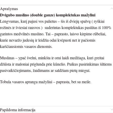
Aprašymas
Dvigubo muslino (double gauze) komplektukas mažyliui
Lengvumas, kurį pajusi vos palietus – šis iš dviejų spalvų ( ryškiai
rožinės ir šviesiai rausvos ) suderintas komplektukas pasiūtas iš 100%
garintos medvilnės muslino. Tai – paprasto, laisvo kirpimo rūbeliai,
kurie nevaržo judesių ir leidžia odai kvėpuoti net ir pačiomis
karščiausiomis vasaros dienomis.
Muslinas – ypač švelni, minkšta ir orui laidi medžiaga, kuri greitai
džiūsta ir maloniai priglunda prie kūnelio. Puikus pasirinkimas šiltiems
pasivaikščiojimams, žaidimams ar saldžiam pietų miegui.
Tobula vasaros apranga mažyliui – paprasta, bet su meile.
Papildoma informacija