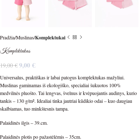
Komplektukai
Pradžia
Muslinas
Komplektukas
9,00
€
19,00
€
Universalus, praktiškas ir labai patogus komplektukas mažyliui.
Muslinas gaminamas iš ekologiško, specialiai šukuotos 100%
medvilnės pluošto. Tai lengvas, švelnus ir kvėpuojantis audinys, kurio
tankis – 130 g/m². Idealiai tinka jautriai kūdikio odai – kuo daugiau
skalbiamas, tuo minkštesnis tampa.
Palaidinės ilgis – 39.cm.
Palaidinės plotis po pažastėlėmis – 35cm.