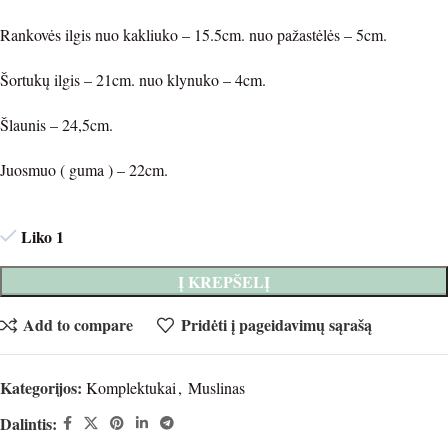
Rankovės ilgis nuo kakliuko – 15.5cm. nuo pažastėlės – 5cm.
Šortukų ilgis – 21cm. nuo klynuko – 4cm.
Šlaunis – 24,5cm.
Juosmuo ( guma ) – 22cm.
Liko 1
Į KREPŠELĮ
Add to compare
Pridėti į pageidavimų sąrašą
Kategorijos:
Komplektukai
,
Muslinas
Dalintis: