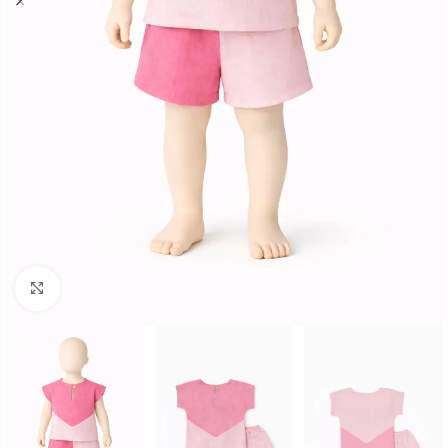
Spustelėkite norėdami padidinti