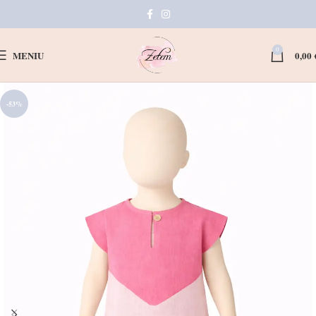
0
MENIU
0,00
-53%