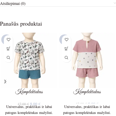
Atsiliepimai (0)
Panašūs produktai
-53%
-53%
Komplektukas
Komplektukas
8,00
€
8,00
€
17,00
€
17,00
€
Universalus, praktiškas ir labai
Universalus, praktiškas ir labai
patogus komplektukas mažyliui.
patogus komplektukas mažyliui.