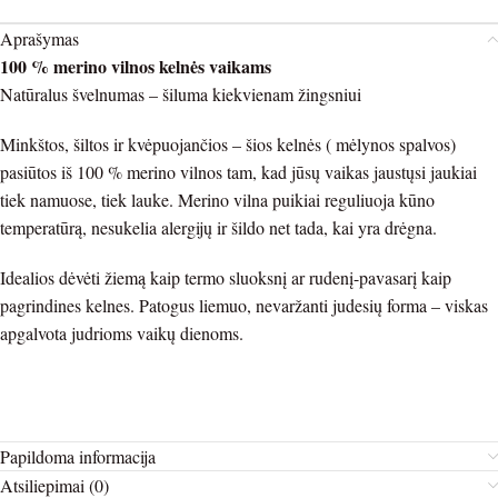
Aprašymas
100 % merino vilnos kelnės vaikams
Natūralus švelnumas – šiluma kiekvienam žingsniui
Minkštos, šiltos ir kvėpuojančios – šios kelnės ( mėlynos spalvos)
pasiūtos iš 100 % merino vilnos tam, kad jūsų vaikas jaustųsi jaukiai
tiek namuose, tiek lauke. Merino vilna puikiai reguliuoja kūno
temperatūrą, nesukelia alergijų ir šildo net tada, kai yra drėgna.
Idealios dėvėti žiemą kaip termo sluoksnį ar rudenį-pavasarį kaip
pagrindines kelnes. Patogus liemuo, nevaržanti judesių forma – viskas
apgalvota judrioms vaikų dienoms.
Papildoma informacija
Atsiliepimai (0)