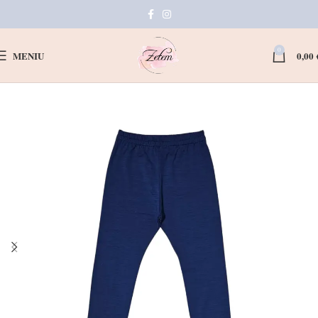
0
MENIU
0,00