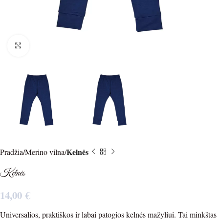
Spustelėkite norėdami padidinti
Kelnės
Pradžia
Merino vilna
Kelnės
14,00
€
Universalios, praktiškos ir labai patogios kelnės mažyliui. Tai minkštas