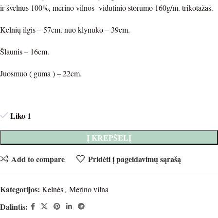
ir švelnus 100%, merino vilnos vidutinio storumo 160g/m. trikotažas.
Kelnių ilgis – 57cm. nuo klynuko – 39cm.
Šlaunis – 16cm.
Juosmuo ( guma ) – 22cm.
Liko 1
Į KREPŠELĮ
Add to compare
Pridėti į pageidavimų sąrašą
Kategorijos:
Kelnės
,
Merino vilna
Dalintis: