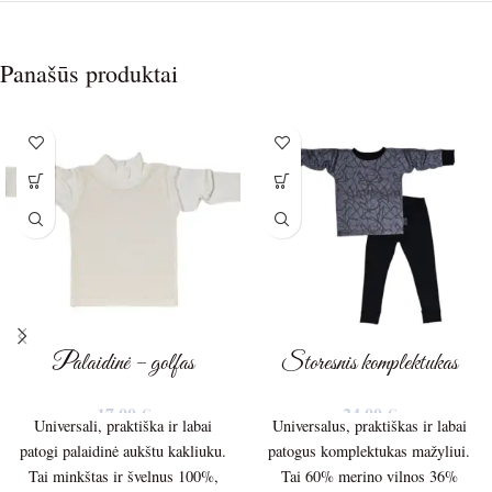
Panašūs produktai
Palaidinė – golfas
Storesnis komplektukas
17,00
€
24,00
€
Universali, praktiška ir labai
Universalus, praktiškas ir labai
patogi palaidinė aukštu kakliuku.
patogus komplektukas mažyliui.
Tai minkštas ir švelnus 100%,
Tai 60% merino vilnos 36%