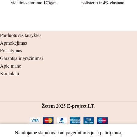
vidutinio storumo 170g/m.
polisterio ir 4% elastano
merino vilnos trikotažas.
storesnis 210g./m audinys.
Palaidinės ilgis – 37cm.
Palaidinės ilgis – 40cm.
Parduotuvės taisyklės
Palaidinės plotis po pažastėlėmis
Palaidinės plotis po pažastėlėmis
Apmokėjimas
– 28cm.
– 32cm.
Pristatymas
Rankovės ilgis nuo peties siūlės –
Rankovės ilgis nuo peties siūlės –
Garantija ir grąžinimai
31cm. nuo pažastėlės – 27,5cm.
33,5cm. nuo pažastėlės – 30cm.
Apie mane
Kontaktai
Kakliuko aukštis - 5cm.
Kelnių ilgis – 56cm. nuo klynuko
– 39,5cm.
Šlaunis – 16cm.
Žetem
E-project.LT
2025
.
Juosmuo ( guma ) – 22cm.
0
Naudojame slapukus, kad pagerintume jūsų patirtį mūsų
rduotuvė
Norų sąrašas
Krepšelis
Mano paskyra