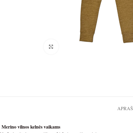
Spustelėkite norėdami padidinti
APRA
Merino vilnos kelnės vaikams