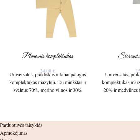
Plonesnis komplektukas
Storesnis
24,00
€
1
Universalus, praktiškas ir labai patogus
Universalus, prakt
komplektukas mažyliui. Tai minkštas ir
komplektukas mažyl
švelnus 70%, merino vilnos ir 30%
20% ir medvilnės 
liocelio plonesnis 150g/m. trikotažas.
220g./m Palaid
Palaidinės ilgis – 39cm. Palaidinės plotis
Palaidinės plotis 
po pažastėlėmis – 30cm. Rankovės ilgis
Rankovės ilgis nuo
nuo peties siūlės – 34cm. nuo pažastėlės –
nuo pažastėlės –
Parduotuvės taisyklės
29cm. Kelnių ilgis – 51cm. nuo klynuko
42cm. nuo klynuk
Apmokėjimas
– 33cm. Šlaunis – 16cm. Juosmuo ( guma
9cm. Juosmuo 