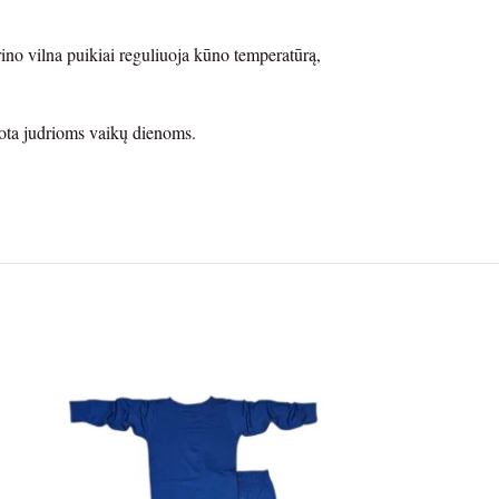
rino vilna puikiai reguliuoja kūno temperatūrą,
vota judrioms vaikų dienoms.