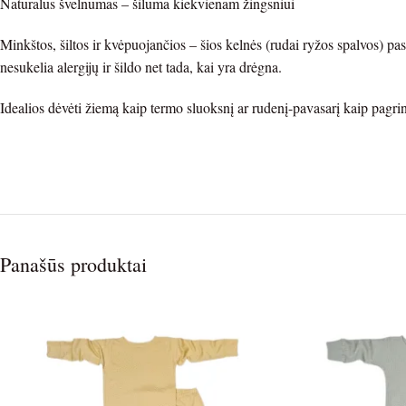
Natūralus švelnumas – šiluma kiekvienam žingsniui
Minkštos, šiltos ir kvėpuojančios – šios kelnės (rudai ryžos spalvos) pas
nesukelia alergijų ir šildo net tada, kai yra drėgna.
Idealios dėvėti žiemą kaip termo sluoksnį ar rudenį-pavasarį kaip pagr
Panašūs produktai