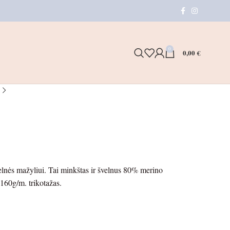
0
0,00
€
kelnės mažyliui. Tai minkštas ir švelnus 80% merino
160g/m. trikotažas.