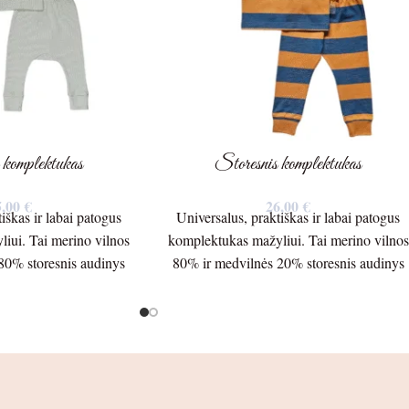
 komplektukas
Storesnis komplektukas
5,00
€
26,00
€
iškas ir labai patogus
Universalus, praktiškas ir labai patogus
iui. Tai merino vilnos
komplektukas mažyliui. Tai merino vilnos
80% storesnis audinys
80% ir medvilnės 20% storesnis audinys
inės ilgis – 29cm.
300g./m Palaidinės ilgis – 36cm.
po pažastėlėmis – 24cm.
Palaidinės plotis po pažastėlėmis – 30cm.
 peties siūlės – 24cm.
Rankovės ilgis nuo peties siūlės – 30,5cm
 21cm. Kelnių ilgis –
nuo pažastėlės – 26cm. Kelnių ilgis –
o – 25cm. Šlaunis –
45cm. nuo klynuko – 28cm. Šlaunis –
( guma ) – 19cm.
15cm. Juosmuo ( guma ) – 22cm.