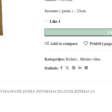
Juosmuo ( guma ) – 23cm.
Liko 1
Į
Add to compare
Pridėti į pag
Kategorijos:
Kelnės
,
Merino vilna
Dalintis:
ŠYMAS
PAPILDOMA INFORMACIJA
ATSILIEPIMAI (0)