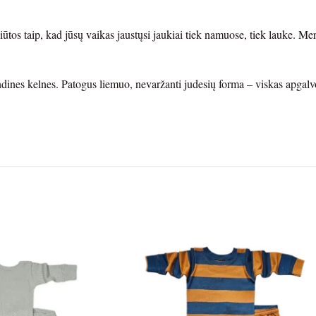
iūtos taip, kad jūsų vaikas jaustųsi jaukiai tiek namuose, tiek lauke. Me
indines kelnes. Patogus liemuo, nevaržanti judesių forma – viskas apgal