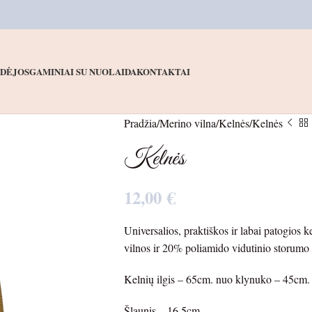
IDĖJOS
GAMINIAI SU NUOLAIDA
KONTAKTAI
Pradžia
Merino vilna
Kelnės
Kelnės
Kelnės
12,00
€
Universalios, praktiškos ir labai patogios 
vilnos ir 20% poliamido vidutinio storumo 
Kelnių ilgis – 65cm. nuo klynuko – 45cm.
Šlaunis – 16.5cm.