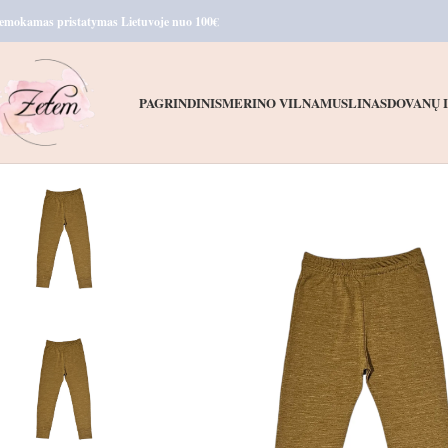
emokamas pristatymas Lietuvoje nuo 100€
PAGRINDINIS
MERINO VILNA
MUSLINAS
DOVANŲ 